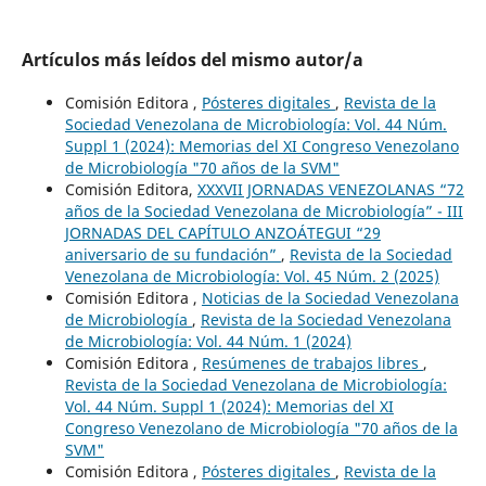
Artículos más leídos del mismo autor/a
Comisión Editora ,
Pósteres digitales
,
Revista de la
Sociedad Venezolana de Microbiología: Vol. 44 Núm.
Suppl 1 (2024): Memorias del XI Congreso Venezolano
de Microbiología "70 años de la SVM"
Comisión Editora,
XXXVII JORNADAS VENEZOLANAS “72
años de la Sociedad Venezolana de Microbiología” - III
JORNADAS DEL CAPÍTULO ANZOÁTEGUI “29
aniversario de su fundación”
,
Revista de la Sociedad
Venezolana de Microbiología: Vol. 45 Núm. 2 (2025)
Comisión Editora ,
Noticias de la Sociedad Venezolana
de Microbiología
,
Revista de la Sociedad Venezolana
de Microbiología: Vol. 44 Núm. 1 (2024)
Comisión Editora ,
Resúmenes de trabajos libres
,
Revista de la Sociedad Venezolana de Microbiología:
Vol. 44 Núm. Suppl 1 (2024): Memorias del XI
Congreso Venezolano de Microbiología "70 años de la
SVM"
Comisión Editora ,
Pósteres digitales
,
Revista de la