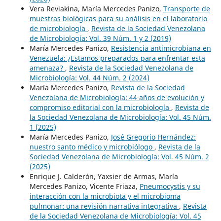
Vera Reviakina, María Mercedes Panizo,
Transporte de
muestras biológicas para su análisis en el laboratorio
de microbiología
,
Revista de la Sociedad Venezolana
de Microbiología: Vol. 39 Núm. 1 y 2 (2019)
María Mercedes Panizo,
Resistencia antimicrobiana en
Venezuela: ¿Estamos preparados para enfrentar esta
amenaza?
,
Revista de la Sociedad Venezolana de
Microbiología: Vol. 44 Núm. 2 (2024)
María Mercedes Panizo,
Revista de la Sociedad
Venezolana de Microbiología: 44 años de evolución y
compromiso editorial con la microbiología
,
Revista de
la Sociedad Venezolana de Microbiología: Vol. 45 Núm.
1 (2025)
María Mercedes Panizo,
José Gregorio Hernández:
nuestro santo médico y microbiólogo
,
Revista de la
Sociedad Venezolana de Microbiología: Vol. 45 Núm. 2
(2025)
Enrique J. Calderón, Yaxsier de Armas, María
Mercedes Panizo, Vicente Friaza,
Pneumocystis y su
interacción con la microbiota y el microbioma
pulmonar: una revisión narrativa integrativa
,
Revista
de la Sociedad Venezolana de Microbiología: Vol. 45