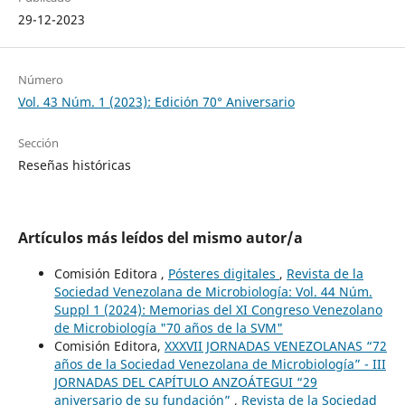
29-12-2023
Número
Vol. 43 Núm. 1 (2023): Edición 70° Aniversario
Sección
Reseñas históricas
Artículos más leídos del mismo autor/a
Comisión Editora ,
Pósteres digitales
,
Revista de la
Sociedad Venezolana de Microbiología: Vol. 44 Núm.
Suppl 1 (2024): Memorias del XI Congreso Venezolano
de Microbiología "70 años de la SVM"
Comisión Editora,
XXXVII JORNADAS VENEZOLANAS “72
años de la Sociedad Venezolana de Microbiología” - III
JORNADAS DEL CAPÍTULO ANZOÁTEGUI “29
aniversario de su fundación”
,
Revista de la Sociedad