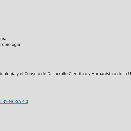
ogía
robiología
iología y el Consejo de Desarrollo Científico y Humanístico de l
C BY-NC-SA 4.0