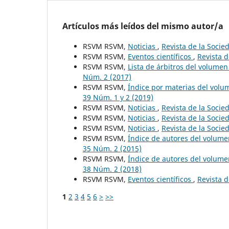
Artículos más leídos del mismo autor/a
RSVM RSVM,
Noticias
,
Revista de la Socie
RSVM RSVM,
Eventos científicos
,
Revista d
RSVM RSVM,
Lista de árbitros del volume
Núm. 2 (2017)
RSVM RSVM,
Índice por materias del vol
39 Núm. 1 y 2 (2019)
RSVM RSVM,
Noticias
,
Revista de la Socie
RSVM RSVM,
Noticias
,
Revista de la Socie
RSVM RSVM,
Noticias
,
Revista de la Socie
RSVM RSVM,
Índice de autores del volum
35 Núm. 2 (2015)
RSVM RSVM,
Índice de autores del volum
38 Núm. 2 (2018)
RSVM RSVM,
Eventos científicos
,
Revista d
1
2
3
4
5
6
>
>>