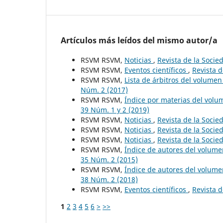
Artículos más leídos del mismo autor/a
RSVM RSVM,
Noticias
,
Revista de la Socie
RSVM RSVM,
Eventos científicos
,
Revista d
RSVM RSVM,
Lista de árbitros del volume
Núm. 2 (2017)
RSVM RSVM,
Índice por materias del vol
39 Núm. 1 y 2 (2019)
RSVM RSVM,
Noticias
,
Revista de la Socie
RSVM RSVM,
Noticias
,
Revista de la Socie
RSVM RSVM,
Noticias
,
Revista de la Socie
RSVM RSVM,
Índice de autores del volum
35 Núm. 2 (2015)
RSVM RSVM,
Índice de autores del volum
38 Núm. 2 (2018)
RSVM RSVM,
Eventos científicos
,
Revista d
1
2
3
4
5
6
>
>>