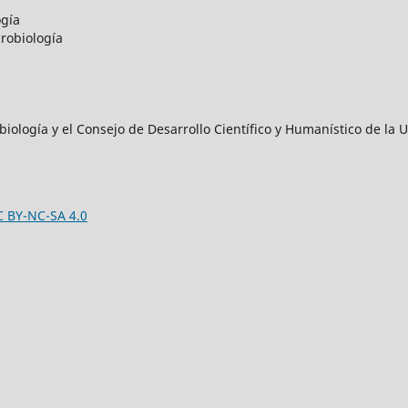
ogía
robiología
iología y el Consejo de Desarrollo Científico y Humanístico de l
C BY-NC-SA 4.0