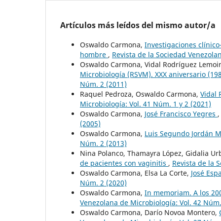
Artículos más leídos del mismo autor/a
Oswaldo Carmona,
Investigaciones clínic
hombre
,
Revista de la Sociedad Venezolan
Oswaldo Carmona, Vidal Rodríguez Lemoi
Microbiología (RSVM). XXX aniversario (1
Núm. 2 (2011)
Raquel Pedroza, Oswaldo Carmona,
Vidal
Microbiología: Vol. 41 Núm. 1 y 2 (2021)
Oswaldo Carmona,
José Francisco Yegres
(2005)
Oswaldo Carmona,
Luis Segundo Jordán 
Núm. 2 (2013)
Nina Polanco, Thamayra López, Gidalia U
de pacientes con vaginitis
,
Revista de la 
Oswaldo Carmona, Elsa La Corte,
José Esp
Núm. 2 (2020)
Oswaldo Carmona,
In memoriam. A los 20
Venezolana de Microbiología: Vol. 42 Núm.
Oswaldo Carmona, Darío Novoa Montero,