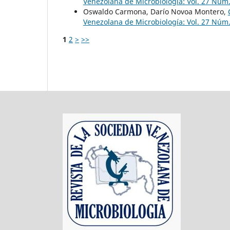
Venezolana de Microbiología: Vol. 27 Núm.
Oswaldo Carmona, Darío Novoa Montero,
Venezolana de Microbiología: Vol. 27 Núm.
1
2
>
>>