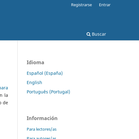
Registrarse
Entrar
Buscar
Idioma
Español (España)
English
ara
Português (Portugal)
n la
o de
Información
Para lectores/as
Para autores/as