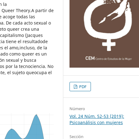
n la
 Queer Theory.A partir de
 acoge todas las
a. De cada acto sexual o
jeto queer crea una
 capitalismo (Jacques
cia tiene el resultadode
es el amo,incluso, de la
icado como queer es un
ión sexual y busca
dos por la tecnociencia. No
te, el sujeto queocupa el
PDF
Número
Vol. 24 Núm. 52-53 (2019):
Psicoanálisis con mujeres
Sección