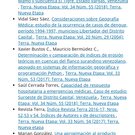
Mamo y subcuenca El Tigre. Estado Vargas. Venezuela
,
Terra. Nueva Etapa: Vol. 34 Núm. 55 (2018): Terra.
Nueva Etapa
Vidal Sáez Sáez,
Consideraciones sobre Geografía
Médica: estudio de la ocurrencia de casos de dengue,
período 1994-1997, municipio Libertador del Distrito
Capital
,
Terra. Nueva Etapa: Vol. 20 Núm. 29 (2004):
Terra. Nueva Etapa
Xavier Bustos C., Mauricio Bermúdez C.,
Determinación y comparación de índices de erosión
teóricos en cuencas del flanco surandino venezolano,
apoyado en sistemas de información geográfica y
programación Python
,
Terra. Nueva Etapa: Vol. 33
Núm. 53 (2017): Terra. Nueva Etapa
Saúl Cerrada Torres,
Capacidad de respuesta
hospitalaria a emergencias médicas. Caso de estudio:
Suroeste de Distrito Capital, Venezuela
,
Terra. Nueva
Etapa: Vol. 34 Núm. 55 (2018): Terra. Nueva Etapa
Revista Terra,
Índice Revista Terra 2016-17, Nros.
52,53 y 54. Índices de Autores y de descriptores
,
Terra. Nueva Etapa: Vol. 33 Núm. 54 (2017): Terra.
Nueva etapa
Marian González,
Una aproximación al producto