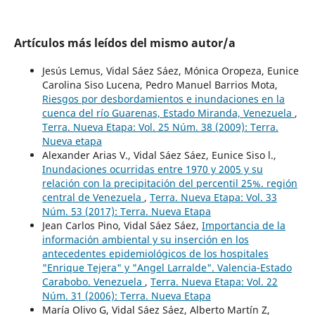
Artículos más leídos del mismo autor/a
Jesús Lemus, Vidal Sáez Sáez, Mónica Oropeza, Eunice
Carolina Siso Lucena, Pedro Manuel Barrios Mota,
Riesgos por desbordamientos e inundaciones en la
cuenca del río Guarenas, Estado Miranda, Venezuela
,
Terra. Nueva Etapa: Vol. 25 Núm. 38 (2009): Terra.
Nueva etapa
Alexander Arias V., Vidal Sáez Sáez, Eunice Siso l.,
Inundaciones ocurridas entre 1970 y 2005 y su
relación con la precipitación del percentil 25%. región
central de Venezuela
,
Terra. Nueva Etapa: Vol. 33
Núm. 53 (2017): Terra. Nueva Etapa
Jean Carlos Pino, Vidal Sáez Sáez,
Importancia de la
información ambiental y su inserción en los
antecedentes epidemiológicos de los hospitales
"Enrique Tejera" y "Angel Larralde". Valencia-Estado
Carabobo. Venezuela
,
Terra. Nueva Etapa: Vol. 22
Núm. 31 (2006): Terra. Nueva Etapa
María Olivo G, Vidal Sáez Sáez, Alberto Martín Z,