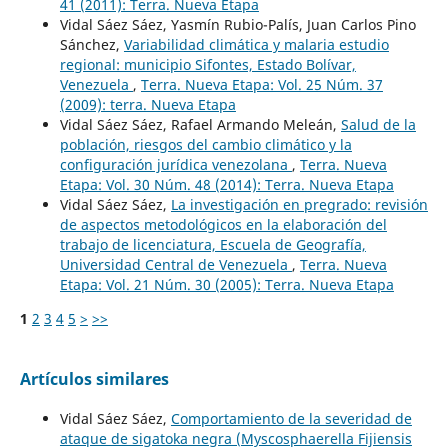
41 (2011): Terra. Nueva Etapa
Vidal Sáez Sáez, Yasmín Rubio-Palís, Juan Carlos Pino
Sánchez,
Variabilidad climática y malaria estudio
regional: municipio Sifontes, Estado Bolívar,
Venezuela
,
Terra. Nueva Etapa: Vol. 25 Núm. 37
(2009): terra. Nueva Etapa
Vidal Sáez Sáez, Rafael Armando Meleán,
Salud de la
población, riesgos del cambio climático y la
configuración jurídica venezolana
,
Terra. Nueva
Etapa: Vol. 30 Núm. 48 (2014): Terra. Nueva Etapa
Vidal Sáez Sáez,
La investigación en pregrado: revisión
de aspectos metodológicos en la elaboración del
trabajo de licenciatura, Escuela de Geografía,
Universidad Central de Venezuela
,
Terra. Nueva
Etapa: Vol. 21 Núm. 30 (2005): Terra. Nueva Etapa
1
2
3
4
5
>
>>
Artículos similares
Vidal Sáez Sáez,
Comportamiento de la severidad de
ataque de sigatoka negra (Myscosphaerella Fijiensis