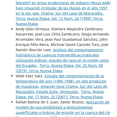
Morelet) en áreas productoras de plátano (Musa AAB)
bajo situación irregular de las lluvias en el año 1997,
en la est. exp. Chama, Sur del Lago de Maracaibo
,
Terra. Nueva Etapa: Vol. 15 Núm. 24 (1999): Terra.
Nueva Etapa
Andy Giler-Ormaza, Xiomara Alejandra Zambrano
Navarrete, José Luis Chila Zambrano, Diego Armando
Arcentales Vera, Jean Paul Guadamud Sánchez, John
Enrique Félix Mera, Micheal David Caicedo Toro, José
Ramón Alarcón Loor,
Análisis del comportamiento
hidrológico de cuencas hidrográficas tropicales
utilizando índices: estudio de caso en la región costa
del Ecuador
,
Terra. Nueva Etapa: Vol. 35 Núm. 58
(2019): Terra. Nueva Etapa
Vidal Sáez Sáez,
Estudio del comportamiento de la
temperatura del aire (1996-1998), en lote productor
de musáceas, estación local Chama, Sur del Lago de
Maracaibo, Estado Zulia, Venezuela
,
Terra. Nueva
Etapa: Vol. 17 Núm. 26 (2001): Terra. Nueva Etapa
Rafael Batista de S. Juan, Xavier Bustos,
Aplicación de
modelo de susceptibilidad a deslizamientos
superficiales e índices de erosión en la cuenca del río