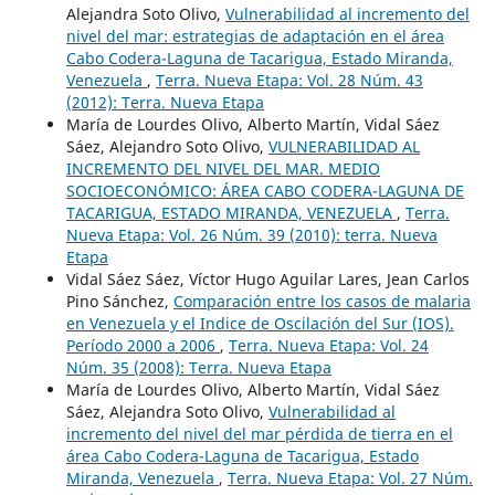
Alejandra Soto Olivo,
Vulnerabilidad al incremento del
nivel del mar: estrategias de adaptación en el área
Cabo Codera-Laguna de Tacarigua, Estado Miranda,
Venezuela
,
Terra. Nueva Etapa: Vol. 28 Núm. 43
(2012): Terra. Nueva Etapa
María de Lourdes Olivo, Alberto Martín, Vidal Sáez
Sáez, Alejandro Soto Olivo,
VULNERABILIDAD AL
INCREMENTO DEL NIVEL DEL MAR. MEDIO
SOCIOECONÓMICO: ÁREA CABO CODERA-LAGUNA DE
TACARIGUA, ESTADO MIRANDA, VENEZUELA
,
Terra.
Nueva Etapa: Vol. 26 Núm. 39 (2010): terra. Nueva
Etapa
Vidal Sáez Sáez, Víctor Hugo Aguilar Lares, Jean Carlos
Pino Sánchez,
Comparación entre los casos de malaria
en Venezuela y el Indice de Oscilación del Sur (IOS).
Período 2000 a 2006
,
Terra. Nueva Etapa: Vol. 24
Núm. 35 (2008): Terra. Nueva Etapa
María de Lourdes Olivo, Alberto Martín, Vidal Sáez
Sáez, Alejandra Soto Olivo,
Vulnerabilidad al
incremento del nivel del mar pérdida de tierra en el
área Cabo Codera-Laguna de Tacarigua, Estado
Miranda, Venezuela
,
Terra. Nueva Etapa: Vol. 27 Núm.