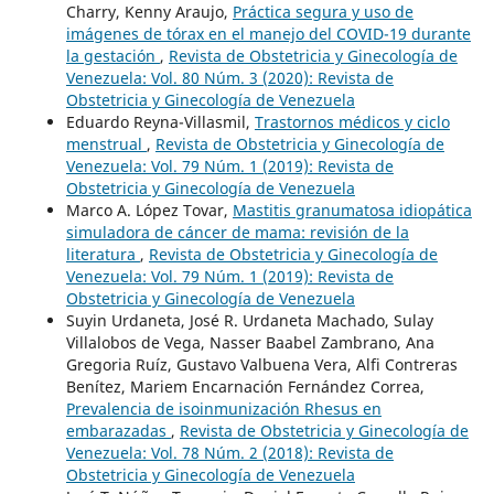
Charry, Kenny Araujo,
Práctica segura y uso de
imágenes de tórax en el manejo del COVID-19 durante
la gestación
,
Revista de Obstetricia y Ginecología de
Venezuela: Vol. 80 Núm. 3 (2020): Revista de
Obstetricia y Ginecología de Venezuela
Eduardo Reyna-Villasmil,
Trastornos médicos y ciclo
menstrual
,
Revista de Obstetricia y Ginecología de
Venezuela: Vol. 79 Núm. 1 (2019): Revista de
Obstetricia y Ginecología de Venezuela
Marco A. López Tovar,
Mastitis granumatosa idiopática
simuladora de cáncer de mama: revisión de la
literatura
,
Revista de Obstetricia y Ginecología de
Venezuela: Vol. 79 Núm. 1 (2019): Revista de
Obstetricia y Ginecología de Venezuela
Suyin Urdaneta, José R. Urdaneta Machado, Sulay
Villalobos de Vega, Nasser Baabel Zambrano, Ana
Gregoria Ruíz, Gustavo Valbuena Vera, Alfi Contreras
Benítez, Mariem Encarnación Fernández Correa,
Prevalencia de isoinmunización Rhesus en
embarazadas
,
Revista de Obstetricia y Ginecología de
Venezuela: Vol. 78 Núm. 2 (2018): Revista de
Obstetricia y Ginecología de Venezuela