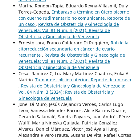
Martha Rondon-Tapia, Eduardo Reyna-Villasmil, Duly
Torres-Cepeda,
Embarazo a término en útero bicorne
con cuerno rudimentario no comunicante. Reporte de
un caso
,
Revista de Obstetricia y Ginecología de
Venezuela: Vol. 81 Núm. 4 (2021): Revista de
Obstetricia y Ginecología de Venezuela
Ernesto Lara, Franco Calderaro Di Ruggiero,
Rol de la
citorreducción secundaria en cáncer de ovario
recurrente
,
Revista de Obstetricia y Ginecología de
Venezuela: Vol. 81 Núm. 2 (2021): Revista de
Obstetricia y Ginecología de Venezuela
César Ramírez C, Luz Mary Martínez Cuadros, Erika A
Nariño,
Tumor de colision uterino: Reporte de un caso
,
Revista de Obstetricia y Ginecología de Venezuela:
Vol. 84 Núm. 3 (2024): Revista de Obstetricia y
Ginecología de Venezuela
Jonel Di Muro, Jesús Alejandro Veroes, Carlos Lugo
León, Vanessa Méndez Barrios, Alice Barrios Duarte,
Gerardo Salamalé, Sandra Payares, Juan Andrés Pérez
Wulff, María Ninoska Quijada, Patricia González
Álvarez, Daniel Márquez, Víctor José Ayala Hung,
Alexandra Rivero Fraute, Susana De Vita, Rafael Cortes