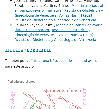
José T. Núñez-Troconis, Daniel Ernesto Carvallo Ruiz,
Elizabeth Natalia Martínez Núñez,
Malaria asociada al
embarazo: revisión narrativa
,
Revista de Obstetricia y
Ginecología de Venezuela: Vol. 83 Núm. 1 (2023):
Revista de Obstetricia y Ginecología de Venezuela
Eduardo Reyna-Villasmil,
Manejo del cáncer de ovario
durante el embarazo
,
Revista de Obstetricia y
Ginecología de Venezuela: Vol. 80 Núm. 4 (2020):
Revista de Obstetricia y Ginecología de Venezuela
<<
<
1
2
3
4
5
6
7
8
9
10
>
>>
También puede
Iniciar una búsqueda de similitud avanzada
para este artículo.
Palabras clave
virus arn
seguimiento clínico
comité de profesionales
cervical cytology
obesity
políticas editoriales
asc-h