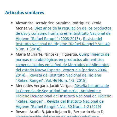
Artículos similares
Alexandra Hernández, Suraima Rodríguez, Zenia
Monsalve,
Diez años de la regulación de los productos
de uso y consumo humano en el Instituto Nacional de
Higiene “Rafael Rangel” (2008-2018)
,
Revista del
Instituto Nacional de Higiene "Rafael Rangel": Vol. 49
Núm. 1 (2018)
María M Iriarte, Ninoska J Figueroa,
Cumplimiento de
normas microbiológicas en productos alimenticios
comercializados en la Red de Mercados de Alimentos
del estado Nueva Esparta, Venezuela (período 2006-
2014).
,
Revista del Instituto Nacional de Higiene
"Rafael Rangel": Vol. 46 Núm. 1-2 (2015)
Mercedes Vergara, Jacob Vargas,
Reseña historica de
la Gerencia de Seguridad Industrial, Ambiente e
Higiene Ocupacional del Instituto Nacional de Higiene
“Rafael Rangel”
,
Revista del Instituto Nacional de
Higiene "Rafael Rangel": Vol. 50 Núm. 1-2 (2019)
Rosmel Acuña B, Jairo Rojano R., Bernardo Alam D,
Determinación del riesgo de tromboembolismo