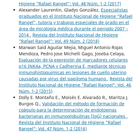
Higiene "Rafael Rangel": Vol. 48 Núm. 1-2 (2017)
Alexander Laurentin, Gladys González,
Especialistas
graduados en el Instituto Nacional de Higiene “Rafael
Rangel”, tutoría y trabajos especiales de grado en el
área de micología médica durante el periodo 2007 –
2014
,
Revista del Instituto Nacional de Higiene
"Rafael Rangel": Vol. 49 Núm. 2 (2018)
Marwan Said Aguilar Mejia, Miguel Antonio Rojas
Mendoza, Pedro Jose Michelli Gago, Joseba Celaya,
Evaluación de la expresión de marcadores celulares
p16 INK4a, PCNA y Cadherina E, mediante técnicas
inmunohistoquimicas en lesiones de cuello uterino
causadas por virus del papiloma humano
,
Revista del
Instituto Nacional de Higiene "Rafael Rangel": Vol. 46
Núm. 1-2 (2015)
Dolly E. Montaño E., Moisés E. Alvarado R., Maritza J.
Burgos Q.,
Validación del método de formación de
coágulo para la determinación de endotoxinas
bacterianas en inmunoglobulinas (IgG) nacionales
,
Revista del Instituto Nacional de Higiene "Rafael
Rangel": Vol. 47 Núm. 1-2 (2016)