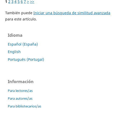
1
2
3
4
5
6
7
>
>>
También puede
Iniciar una búsqueda de similitud avanzada
para este artículo.
Idioma
Español (España)
English
Português (Portugal)
Información
Para lectores/as
Para autores/as
Para bibliotecarios/as