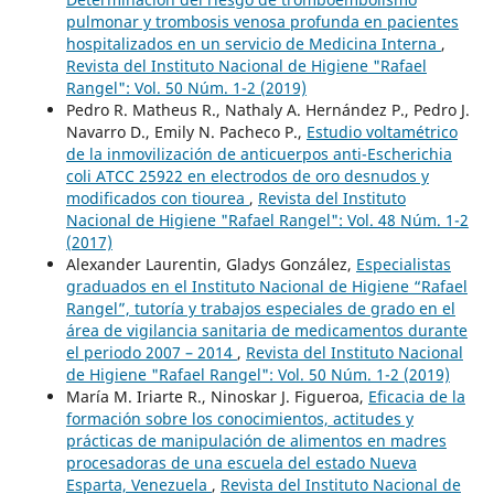
pulmonar y trombosis venosa profunda en pacientes
hospitalizados en un servicio de Medicina Interna
,
Revista del Instituto Nacional de Higiene "Rafael
Rangel": Vol. 50 Núm. 1-2 (2019)
Pedro R. Matheus R., Nathaly A. Hernández P., Pedro J.
Navarro D., Emily N. Pacheco P.,
Estudio voltamétrico
de la inmovilización de anticuerpos anti-Escherichia
coli ATCC 25922 en electrodos de oro desnudos y
modificados con tiourea
,
Revista del Instituto
Nacional de Higiene "Rafael Rangel": Vol. 48 Núm. 1-2
(2017)
Alexander Laurentin, Gladys González,
Especialistas
graduados en el Instituto Nacional de Higiene “Rafael
Rangel”, tutoría y trabajos especiales de grado en el
área de vigilancia sanitaria de medicamentos durante
el periodo 2007 – 2014
,
Revista del Instituto Nacional
de Higiene "Rafael Rangel": Vol. 50 Núm. 1-2 (2019)
María M. Iriarte R., Ninoskar J. Figueroa,
Eficacia de la
formación sobre los conocimientos, actitudes y
prácticas de manipulación de alimentos en madres
procesadoras de una escuela del estado Nueva
Esparta, Venezuela
,
Revista del Instituto Nacional de