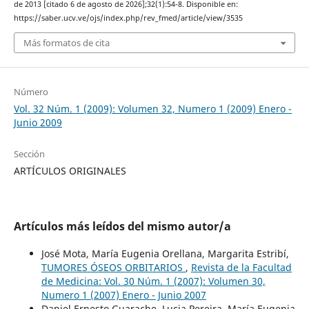
de 2013 [citado 6 de agosto de 2026];32(1):54-8. Disponible en:
https://saber.ucv.ve/ojs/index.php/rev_fmed/article/view/3535
Más formatos de cita
Número
Vol. 32 Núm. 1 (2009): Volumen 32, Numero 1 (2009) Enero -
Junio 2009
Sección
ARTÍCULOS ORIGINALES
Artículos más leídos del mismo autor/a
José Mota, María Eugenia Orellana, Margarita Estribí,
TUMORES ÓSEOS ORBITARIOS
,
Revista de la Facultad
de Medicina: Vol. 30 Núm. 1 (2007): Volumen 30,
Numero 1 (2007) Enero - Junio 2007
Daniel Ernesto Guarache, Lucia Pereira, María Eugenia