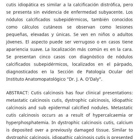
cutis idiopática es similar a la calcificación distrófica, pero
se presenta sin evidencia de enfermedad subyacente. Los
nódulos calcificados subepidérmicos, también conocidos
como cálculos cutáneos se observan como lesiones
pequeñas, elevadas y únicas. Se ven en niños o adultos
jóvenes. El aspecto puede ser verrugoso o en casos tiene
apariencia suave. La localización más común es en la cara.
Se presentan cinco casos con diagnóstico de nódulos
calcificados subepidérmicos, localizados en el párpado,
diagnosticados en la Sección de Patología Ocular del
Instituto Anatomopatológico “Dr. J. A. O’Daly”.
ABSTRACT: Cutis calcinosis has four clinical presentations:
metastatic calcinosis cutis, dystrophic calcinosis, idiopathic
calcinosis and sub epidermal calcified nodules. Metastatic
cutis calcinosis occurs as a result of hypercalcaemia or
hyperphosphatemia. In dystrophic calcinosis cutis, calcium
is deposited over a previously damaged tissue. Similar to
dystrophic calcinosis, idiopathic calcinosis cutis is presented