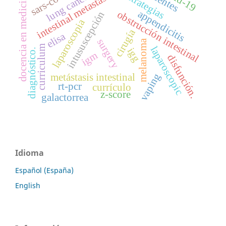
sars-cov-2
intestinal metastasis
estrategias
lung cancer
docencia en medicina
appendicitis
obstrucción intestinal
intususcepción
laparoscopia
cirugía
elisa
surgery
melanoma
curriculum
laparoscopic
igg
diagnóstico.
igm
disfunción.
vaping
metástasis intestinal
rt-pcr
currículo
z-score
galactorrea
Idioma
Español (España)
English