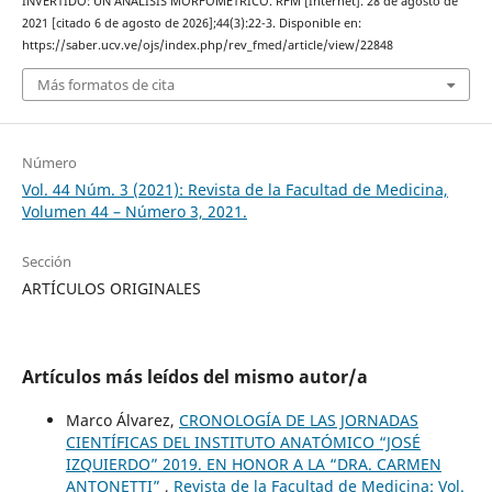
INVERTIDO: UN ANÁLISIS MORFOMÉTRICO. RFM [Internet]. 28 de agosto de
2021 [citado 6 de agosto de 2026];44(3):22-3. Disponible en:
https://saber.ucv.ve/ojs/index.php/rev_fmed/article/view/22848
Más formatos de cita
Número
Vol. 44 Núm. 3 (2021): Revista de la Facultad de Medicina,
Volumen 44 – Número 3, 2021.
Sección
ARTÍCULOS ORIGINALES
Artículos más leídos del mismo autor/a
Marco Álvarez,
CRONOLOGÍA DE LAS JORNADAS
CIENTÍFICAS DEL INSTITUTO ANATÓMICO “JOSÉ
IZQUIERDO” 2019. EN HONOR A LA “DRA. CARMEN
ANTONETTI”
,
Revista de la Facultad de Medicina: Vol.