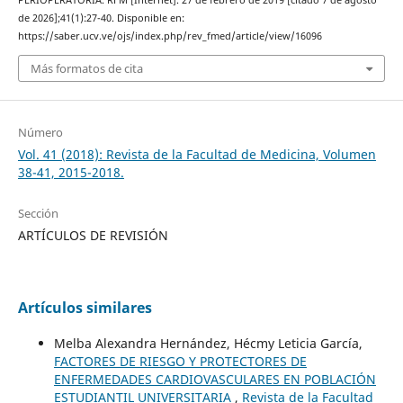
PERIOPERATORIA. RFM [Internet]. 27 de febrero de 2019 [citado 7 de agosto
de 2026];41(1):27-40. Disponible en:
https://saber.ucv.ve/ojs/index.php/rev_fmed/article/view/16096
Más formatos de cita
Número
Vol. 41 (2018): Revista de la Facultad de Medicina, Volumen
38-41, 2015-2018.
Sección
ARTÍCULOS DE REVISIÓN
Artículos similares
Melba Alexandra Hernández, Hécmy Leticia García,
FACTORES DE RIESGO Y PROTECTORES DE
ENFERMEDADES CARDIOVASCULARES EN POBLACIÓN
ESTUDIANTIL UNIVERSITARIA
,
Revista de la Facultad