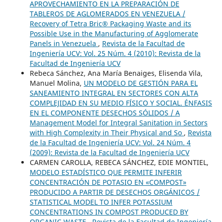
APROVECHAMIENTO EN LA PREPARACIÓN DE
TABLEROS DE AGLOMERADOS EN VENEZUELA /
Recovery of Tetra Bric® Packaging Waste and its
Possible Use in the Manufacturing of Agglomerate
Panels in Venezuela
,
Revista de la Facultad de
Ingeniería UCV: Vol. 25 Núm. 4 (2010): Revista de la
Facultad de Ingeniería UCV
Rebeca Sánchez, Ana María Benaiges, Elisenda Vila,
Manuel Molina,
UN MODELO DE GESTIÓN PARA EL
SANEAMIENTO INTEGRAL EN SECTORES CON ALTA
COMPLEJIDAD EN SU MEDIO FÍSICO Y SOCIAL. ÉNFASIS
EN EL COMPONENTE DESECHOS SÓLIDOS / A
Management Model for Integral Sanitation in Sectors
with High Complexity in Their Physical and So
,
Revista
de la Facultad de Ingeniería UCV: Vol. 24 Núm. 4
(2009): Revista de la Facultad de Ingeniería UCV
CARMEN CAROLLA, REBECA SÁNCHEZ, EDIE MONTIEL,
MODELO ESTADÍSTICO QUE PERMITE INFERIR
CONCENTRACIÓN DE POTASIO EN «COMPOST»
PRODUCIDO A PARTIR DE DESECHOS ORGÁNICOS /
STATISTICAL MODEL TO INFER POTASSIUM
CONCENTRATIONS IN COMPOST PRODUCED BY
ORGANIC WASTE
,
Revista de la Facultad de Ingeniería