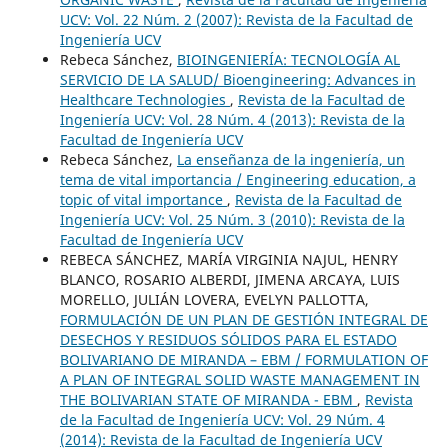
UCV: Vol. 22 Núm. 2 (2007): Revista de la Facultad de
Ingeniería UCV
Rebeca Sánchez,
BIOINGENIERÍA: TECNOLOGÍA AL
SERVICIO DE LA SALUD/ Bioengineering: Advances in
Healthcare Technologies
,
Revista de la Facultad de
Ingeniería UCV: Vol. 28 Núm. 4 (2013): Revista de la
Facultad de Ingeniería UCV
Rebeca Sánchez,
La enseñanza de la ingeniería, un
tema de vital importancia / Engineering education, a
topic of vital importance
,
Revista de la Facultad de
Ingeniería UCV: Vol. 25 Núm. 3 (2010): Revista de la
Facultad de Ingeniería UCV
REBECA SÁNCHEZ, MARÍA VIRGINIA NAJUL, HENRY
BLANCO, ROSARIO ALBERDI, JIMENA ARCAYA, LUIS
MORELLO, JULIÁN LOVERA, EVELYN PALLOTTA,
FORMULACIÓN DE UN PLAN DE GESTIÓN INTEGRAL DE
DESECHOS Y RESIDUOS SÓLIDOS PARA EL ESTADO
BOLIVARIANO DE MIRANDA – EBM / FORMULATION OF
A PLAN OF INTEGRAL SOLID WASTE MANAGEMENT IN
THE BOLIVARIAN STATE OF MIRANDA - EBM
,
Revista
de la Facultad de Ingeniería UCV: Vol. 29 Núm. 4
(2014): Revista de la Facultad de Ingeniería UCV