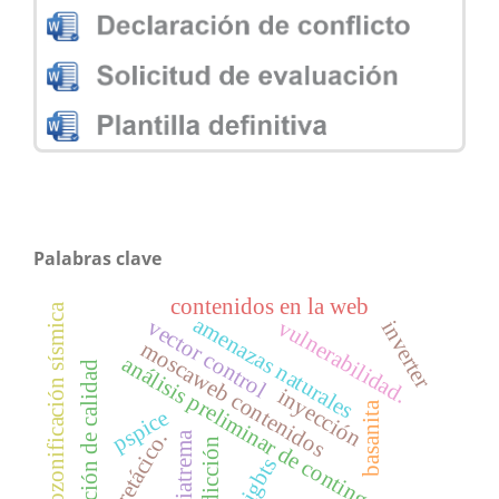
Palabras clave
contenidos en la web
microzonificación sísmica
amenazas naturales
vector control
vulnerabilidad.
inverter
moscaweb contenidos
análisis preliminar de contingencias
medición de calidad
inyección
basanita
pspice
cretácico.
diatrema
interdicción
igbts