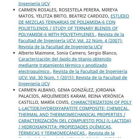
Ingeniería UCV
CARMEN ROSALES, ROSESTELA PERERA, MIREYA
MATOS, YELITZA BRITO, BEATRIZ CARDOZO,
ESTUDIO
DE MEZCLAS TERNARIAS DE POLIAMIDA-6 CON
POLIETILENOS / STUDY OF TERNARY BLENDS OF
POLYAMIDE-6 WITH POLYETHYLENES
,
Revista de la
Facultad de Ingeniería UCV: Vol. 22 Núm. 4 (2007):
Revista de la Facultad de Ingeniería UCV
Alberto Maimone, Sonia Camero, Sergio Blanco,
Caracterización del óxido de titanio obtenido
mediante tratamiento térmico y anodizado
electroquímico
,
Revista de la Facultad de Ingeniería
UCV: Vol. 30 Núm. 1 (2015): Revista de la Facultad de
Ingeniería UCV
CARMEN ALBANO, GEMA GONZÁLEZ, JORDANA
PALACIOS, ARQUÍMEDES KARAM, REINA VERÓNICA
CASTILLO, MARÍA COVIS,
CHARACTERIZATION OF POLY
L-LACTIDE/HYDROXYAPATITE COMPOSITE: CHEMICAL,
THERMAL AND THERMOMECHANICAL PROPERTIES /
CARACTERIZACIÓN DEL COMPUESTO POLI (L-LACTIDA)
/ HIDROXIAPATITA: PROPIEDADES QUÍMICAS,
TÉRMICAS Y TERMOMECÁNICAS
,
Revista de la