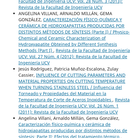
Facultad de Ingeniería UCV: Vol. 28 Núm. 3 (2013):
Revista de la Facultad de Ingeniería UCV
ANGELINA VILLANI, ARNALDO MILLÁN, GEMA
GONZÁLEZ,
CARACTERIZACIÓN FÍSICO-QUÍMICA Y
CERÁMICA DE HIDROXIAPATITAS PRODUCIDAS POR
DISTINTOS MÉTODOS DE SÍNTESIS (Parte I) / Physico-
Chemical and Ceramic Characterization of
Hydroxyapatite Obteined by Different Synthesis
Methods (Part I)
,
Revista de la Facultad de Ingeniería
UCV: Vol. 27 Núm. 4 (2012): Revista de la Facultad de
Ingeniería UCV
Jesús Rodríguez, Patricia Muñoz-Escalona, Zulay
Cassier,
INFLUENCE OF CUTTING PARAMETERS AND
MATERIAL PROPERTIES ON CUTTING TEMPERATURE
WHEN TURNING STAINLESS STEEL / Influencia del
Torneado y Propiedades del Material en la
Temperatura de Corte de Aceros Inoxidables
,
Revista
de la Facultad de Ingeniería UCV: Vol. 26 Núm. 1
(2011): Revista de la Facultad de Ingeniería UCV
Angelina Villani, Arnaldo Millán, Gema González,
Caracterización físico-química y cerámica de
hidroxiapatitas producidas por distintos métodos de
síntesis: Parte II: Efectos del tratamiento térmico
,