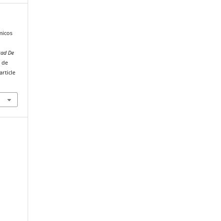
micos
tad De
r de
rticle