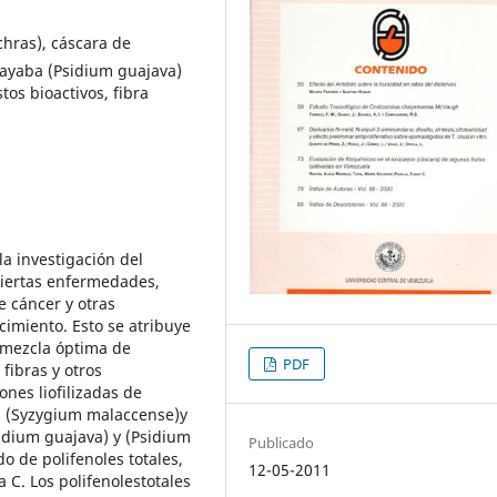
chras), cáscara de
ayaba (Psidium guajava)
os bioactivos, fibra
la investigación del
 ciertas enfermedades,
e cáncer y otras
imiento. Esto se atribuye
amezcla óptima de
PDF
fibras y otros
ones liofilizadas de
s (Syzygium malaccense)y
idium guajava) y (Psidium
Publicado
 de polifenoles totales,
12-05-2011
a C. Los polifenolestotales