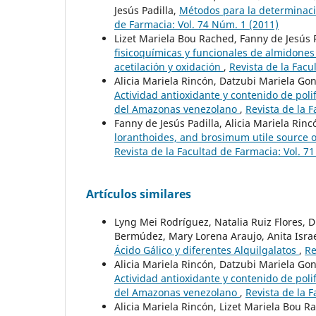
Jesús Padilla,
Métodos para la determinaci
de Farmacia: Vol. 74 Núm. 1 (2011)
Lizet Mariela Bou Rached, Fanny de Jesús P
fisicoquímicas y funcionales de almidones
acetilación y oxidación
,
Revista de la Facu
Alicia Mariela Rincón, Datzubi Mariela Gon
Actividad antioxidante y contenido de pol
del Amazonas venezolano
,
Revista de la 
Fanny de Jesús Padilla, Alicia Mariela Rinc
loranthoides, and brosimum utile source o
Revista de la Facultad de Farmacia: Vol. 7
Artículos similares
Lyng Mei Rodríguez, Natalia Ruiz Flores, D
Bermúdez, Mary Lorena Araujo, Anita Israe
Ácido Gálico y diferentes Alquilgalatos
,
Re
Alicia Mariela Rincón, Datzubi Mariela Gon
Actividad antioxidante y contenido de pol
del Amazonas venezolano
,
Revista de la 
Alicia Mariela Rincón, Lizet Mariela Bou R