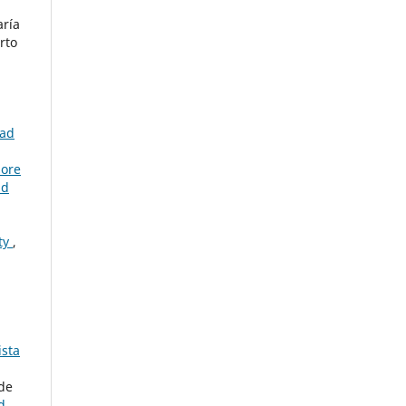
aría
rto
tad
ore
ad
ity
,
ista
 de
d