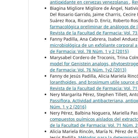
antioxidante en cervezas venezolanas
,
Re
Biagina Migliore Migliore de Ángel, Nativi
Del Rosario Garrido, Jaime Charris, Cecir
Suárez Roca, Ricardo D. Enriz, Roberto Ros
farmacológica preliminar de análogos de 
Revista de la Facultad de Farmacia: Vol. 7
Fanny Padilla, Ana Cabrera, Isabel Andue
microbiológica de un exfoliante corporal
de Farmacia: Vol. 78 Núm. 1 y 2 (2015)
Marysabel Cordero de Troconis, Trina Co
model for Genistein analogs, phytoestrogen
de Farmacia: Vol. 76 Núm. 1y2 (2013)
Fanny de Jesús Padilla, Alicia Mariela Rinc
loranthoides, and brosimum utile source o
Revista de la Facultad de Farmacia: Vol. 7
Nery Margarita Pérez, Stephen Tillett, Ant
Passiflora. Actividad antibacteriana, antio
Núm. 1 y 2 (2016)
Nery Pérez, Balbina Noguera, Mariella Pas
compuestos químicos aislados del extracto 
de la Facultad de Farmacia: Vol. 71 Núm. 2
Alicia Mariela Rincón, María N. Pérez de R
Jesús Padilla,
Métodos para la determinaci