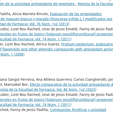
ón de la actividad antioxidante de vegetales
,
Revista de la Faculta
adilla, Alicia Mariela Rincón,
Evaluación de las propiedades
 de mapuey blanco y morado (Dioscorea trífida L.) modificados por
ltad de Farmacia: Vol. 76 Núm. 1y2 (2013)
zález, Lizet Bou Rached, Unai de Jesús Emaldi, Fanny de Jesús Padil
ifenoles en frutos de túpiro (Solanum sessiliflorumDunal) provenie
Facultad de Farmacia: Vol. 74 Núm. 1 (2011)
ón, Lizet Bou Rached, Alírica Suárez,
Protium neglectum, podocalyx
f flavonoids and other phenolic compounds with antioxidant activ
1 Núm. 1 (2008)
iana Sangoi Ferreira, Ana Milena Guerrero, Carlos Ciangherotti, Jai
l, Marisabel Bor,
Efecto comparativo de la actividad antioxidante d
vista de la Facultad de Farmacia: Vol. 86 Núm. 1y2 (2023)
zález, Lizet Bou Rached, Unai de Jesús Emaldi, Fanny de Jesús Padil
ifenoles en frutos de túpiro (Solanum sessiliflorumDunal) provenie
Facultad de Farmacia: Vol. 74 Núm. 1 (2011)
ached, Fanny de Jesús Padilla,
Compuestos fenólicos y actividad