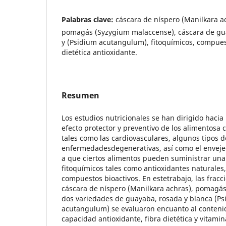
Palabras clave:
cáscara de níspero (Manilkara a
pomagás (Syzygium malaccense), cáscara de gu
y (Psidium acutangulum), fitoquímicos, compuest
dietética antioxidante.
Resumen
Los estudios nutricionales se han dirigido hacia 
efecto protector y preventivo de los alimentosa
tales como las cardiovasculares, algunos tipos d
enfermedadesdegenerativas, así como el envejec
a que ciertos alimentos pueden suministrar un
fitoquímicos tales como antioxidantes naturales, 
compuestos bioactivos. En estetrabajo, las fracci
cáscara de níspero (Manilkara achras), pomagá
dos variedades de guayaba, rosada y blanca (Ps
acutangulum) se evaluaron encuanto al contenido
capacidad antioxidante, fibra dietética y vitamin