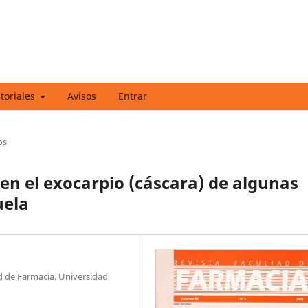
itoriales
Avisos
Entrar
os
en el exocarpio (cáscara) de algunas
uela
ad de Farmacia. Universidad