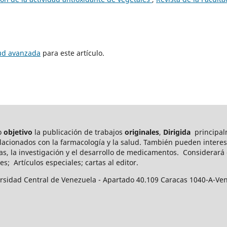
tud avanzada
para este artículo.
mo
objetivo
la publicación de trabajos
originales
,
Dirigida
principal
elacionados con la farmacología y la salud. También pueden int
eres
as, la investigación y el desarrollo de medicamentos.
Considerará c
es; Artículos especiales; cartas al editor.
ersidad Central de Venezuela - Apartado 40.109 Caracas 1040-A-Ve