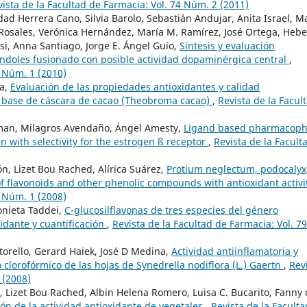
vista de la Facultad de Farmacia: Vol. 74 Núm. 2 (2011)
dad Herrera Cano, Silvia Barolo, Sebastián Andujar, Anita Israel, M
e Rosales, Verónica Hernández, María M. Ramírez, José Ortega, Hebe
si, Anna Santiago, Jorge E. Ángel Guío,
Síntesis y evaluación
índoles fusionado con posible actividad dopaminérgica central
,
3 Núm. 1 (2010)
za,
Evaluación de las propiedades antioxidantes y calidad
 a base de cáscara de cacao (Theobroma cacao)
,
Revista de la Facul
lman, Milagros Avendaño, Ángel Amesty,
Ligand based pharmacoph
 with selectivity for the estrogen ß receptor
,
Revista de la Facult
ón, Lizet Bou Rached, Alírica Suárez,
Protium neglectum, podocalyx
f flavonoids and other phenolic compounds with antioxidant activ
1 Núm. 1 (2008)
onieta Taddei,
C-glucosilflavonas de tres especies del género
xidante y cuantificación
,
Revista de la Facultad de Farmacia: Vol. 79
torello, Gerard Haiek, José D Medina,
Actividad antiinflamatoria y
clorofórmico de las hojas de Synedrella nodiflora (L.) Gaertn
,
Rev
 (2008)
., Lizet Bou Rached, Albin Helena Romero, Luisa C. Bucarito, Fanny
ón de la actividad antioxidante de vegetales
,
Revista de la Faculta