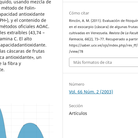
íquido, usando mezcla de
l método de Folin-
Cómo citar
capacidad antioxidante
PH•), y el contenido de
Rincón, A. M. (2011). Evaluación de fitoquí
 métodos oficiales AOAC.
en el exocarpio (cáscara) de algunas frutas
es extraíbles (43,74 –
cultivadas en Venezuela.
Revista De La Facul
tamina C. El alto
Farmacia
,
66
(2), 73–77. Recuperado a parti
 capacidadantioxidante.
https://saber.ucv.ve/ojs/index.php/rev_ff/a
las cáscaras de frutas
/view/78
ica antioxidante», un
Más formatos de cita
la fibra y
te.
Número
Vol. 66 Núm. 2 (2003)
Sección
Artículos