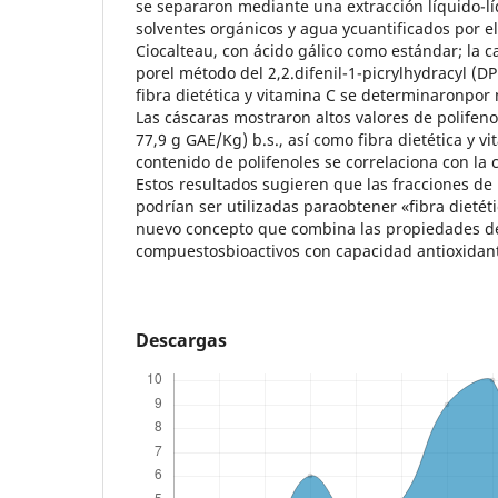
se separaron mediante una extracción líquido-l
solventes orgánicos y agua ycuantificados por e
Ciocalteau, con ácido gálico como estándar; la 
porel método del 2,2.difenil-1-picrylhydracyl (DP
fibra dietética y vitamina C se determinaronpor
Las cáscaras mostraron altos valores de polifenol
77,9 g GAE/Kg) b.s., así como fibra dietética y vi
contenido de polifenoles se correlaciona con la
Estos resultados sugieren que las fracciones de 
podrían ser utilizadas paraobtener «fibra dietét
nuevo concepto que combina las propiedades de 
compuestosbioactivos con capacidad antioxidan
Descargas