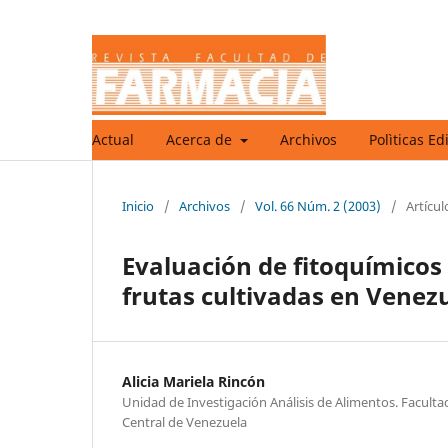
Actual
Acerca de
Archivos
Polìticas Ed
Inicio
/
Archivos
/
Vol. 66 Núm. 2 (2003)
/
Artícul
Evaluación de fitoquímicos 
frutas cultivadas en Venez
Alicia Mariela Rincón
Unidad de Investigación Análisis de Alimentos. Facult
Central de Venezuela