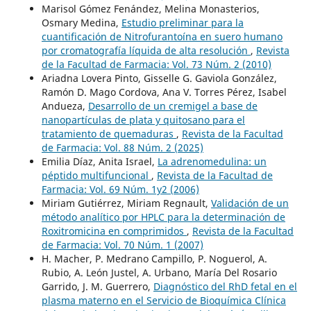
Marisol Gómez Fenández, Melina Monasterios,
Osmary Medina,
Estudio preliminar para la
cuantificación de Nitrofurantoína en suero humano
por cromatografía líquida de alta resolución
,
Revista
de la Facultad de Farmacia: Vol. 73 Núm. 2 (2010)
Ariadna Lovera Pinto, Gisselle G. Gaviola González,
Ramón D. Mago Cordova, Ana V. Torres Pérez, Isabel
Andueza,
Desarrollo de un cremigel a base de
nanopartículas de plata y quitosano para el
tratamiento de quemaduras
,
Revista de la Facultad
de Farmacia: Vol. 88 Núm. 2 (2025)
Emilia Díaz, Anita Israel,
La adrenomedulina: un
péptido multifuncional
,
Revista de la Facultad de
Farmacia: Vol. 69 Núm. 1y2 (2006)
Miriam Gutiérrez, Miriam Regnault,
Validación de un
método analítico por HPLC para la determinación de
Roxitromicina en comprimidos
,
Revista de la Facultad
de Farmacia: Vol. 70 Núm. 1 (2007)
H. Macher, P. Medrano Campillo, P. Noguerol, A.
Rubio, A. León Justel, A. Urbano, María Del Rosario
Garrido, J. M. Guerrero,
Diagnóstico del RhD fetal en el
plasma materno en el Servicio de Bioquímica Clínica