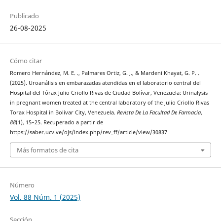
Publicado
26-08-2025
Cómo citar
Romero Hernández, M. E. ., Palmares Ortiz, G. J., & Mardeni Khayat, G. P. .
(2025). Uroanálisis en embarazadas atendidas en el laboratorio central del
Hospital del Tórax Julio Criollo Rivas de Ciudad Bolívar, Venezuela: Urinalysis
in pregnant women treated at the central laboratory of the Julio Criollo Rivas
Torax Hospital in Bolivar City, Venezuela.
Revista De La Facultad De Farmacia
,
88
(1), 15–25. Recuperado a partir de
https://saber.ucv.ve/ojs/index.php/rev_ff/article/view/30837
Más formatos de cita
Número
Vol. 88 Núm. 1 (2025)
Sección