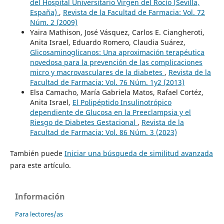
del Hospital Universitario Virgen del Rocío (Sevilla,
España)
,
Revista de la Facultad de Farmacia: Vol. 72
Núm. 2 (2009)
Yaira Mathison, José Vásquez, Carlos E. Ciangheroti,
Anita Israel, Eduardo Romero, Claudia Suárez,
Glicosaminoglicanos: Una aproximación terapéutica
novedosa para la prevención de las complicaciones
micro y macrovasculares de la diabetes
,
Revista de la
Facultad de Farmacia: Vol. 76 Núm. 1y2 (2013)
Elsa Camacho, María Gabriela Matos, Rafael Cortéz,
Anita Israel,
El Polipéptido Insulinotrópico
dependiente de Glucosa en la Preeclampsia y el
Riesgo de Diabetes Gestacional
,
Revista de la
Facultad de Farmacia: Vol. 86 Núm. 3 (2023)
También puede
Iniciar una búsqueda de similitud avanzada
para este artículo.
Información
Para lectores/as