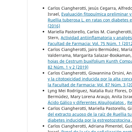
Carlos Ciangherotti, Jesús Cegarra, Alfre
Israel,
Evaluación fitoquímica preliminar y
Ruellia tuberosa L. en ratas con diabetes
(2016)
Mariella Pastorello, Carlos M. Ciangherott
Stern,
Actividad antiinflamatoria y analgés
Facultad de Farmacia: Vol. 75 Núm. 1 (201
Carlos Ciangherotti, Jairo Bermúdez, Mar
Valderrama, Margarita Salazar-Bookaman, 
hojas de Cestrum buxifolium Kunth Compar
82 Núm. 1 y 2 (2019)
Carlos Ciangherotti, Giovannina Orsini, Ani
y la citotoxicidad inducida por la alta con
la Facultad de Farmacia: Vol. 87 Núm. 3 (2
Lyng Mei Rodríguez, Natalia Ruiz Flores, D
Bermúdez, Mary Lorena Araujo, Anita Israe
Ácido Gálico y diferentes Alquilgalatos
,
Re
Carlos Ciangherotti, Mariella Pastorello, 
del extracto acuoso de la raíz de Ruellia t
diabetes inducida por la estreptozotocina
Carlos Ciangherotti, Adriana Pimentel, Gu
Israel,
Papel de la vía de señalización prot