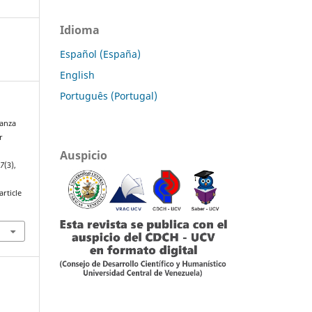
Idioma
Español (España)
English
Português (Portugal)
lanza
r
Auspicio
87
(3),
rticle