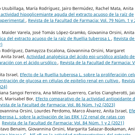
do Usubillaga, María Rodríguez, Jairo Bermúdez, Rachel Mata, Anita
 actividad hipoglicemiante aguda del extracto acuoso de la raíz de
 experimental
,
Revista de la Facultad de Farmacia: Vol. 79 Núm. 1 y 
i, Maider Varela, José Tomás López-Gramko, Giovanina Orsini, Anita
ica del extracto acuoso de la raíz de Ruellia tuberosa L
,
Revista de
2)
ía Rodríguez, Damayzza Escalona, Giovannina Orsini, Margaret
Anita Israel,
Actividad analgésica del ácido epi-ursólico aislado de
ación con el ácido ursólico
,
Revista de la Facultad de Farmacia: V
ta Israel,
Efecto de la Ruellia tuberosa L. sobre la proliferación cel
centración de glucosa en células de epitelio renal en cultivo
,
Revist
024)
iana Sangoi Ferreira, Ana Milena Guerrero, Carlos Ciangherotti, Jai
l, Marisabel Bor,
Efecto comparativo de la actividad antioxidante d
vista de la Facultad de Farmacia: Vol. 86 Núm. 1y2 (2023)
Giovannina Orsini, Lourdes Perdomo, Marco Álvarez, Anita Israel,
Ef
uberosa L. sobre la activación de las ERK 1/2 renal de ratas con
,
Revista de la Facultad de Farmacia: Vol. 84 Núm. 1 y 2 (2021)
stavo Benaim, Giovannina Orsini, Margarita Salazar-Bookaman, Ani
eina kinasa C - NF-κB en la actividad nefroprotectora del extracto