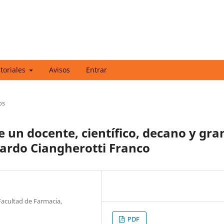
itoriales
Avisos
Entrar
os
un docente, científico, decano y gra
ardo Ciangherotti Franco
Facultad de Farmacia,
PDF