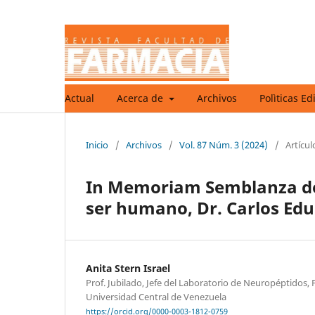
Actual
Acerca de
Archivos
Polìticas Ed
Inicio
/
Archivos
/
Vol. 87 Núm. 3 (2024)
/
Artícul
In Memoriam Semblanza de 
ser humano, Dr. Carlos Edu
Anita Stern Israel
Prof. Jubilado, Jefe del Laboratorio de Neuropéptidos, 
Universidad Central de Venezuela
https://orcid.org/0000-0003-1812-0759