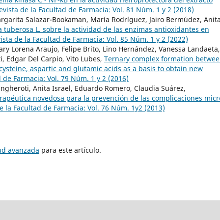
evista de la Facultad de Farmacia: Vol. 81 Núm. 1 y 2 (2018)
argarita Salazar-Bookaman, María Rodríguez, Jairo Bermúdez, Anit
ia tuberosa L. sobre la actividad de las enzimas antioxidantes en
ista de la Facultad de Farmacia: Vol. 85 Núm. 1 y 2 (2022)
ry Lorena Araujo, Felipe Brito, Lino Hernández, Vanessa Landaeta,
i, Edgar Del Carpio, Vito Lubes,
Ternary complex formation betwe
 cysteine, aspartic and glutamic acids as a basis to obtain new
d de Farmacia: Vol. 79 Núm. 1 y 2 (2016)
angheroti, Anita Israel, Eduardo Romero, Claudia Suárez,
rapéutica novedosa para la prevención de las complicaciones micr
e la Facultad de Farmacia: Vol. 76 Núm. 1y2 (2013)
tud avanzada
para este artículo.