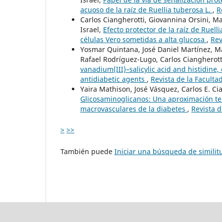
acuoso de la raíz de Ruellia tuberosa L.
,
R
Carlos Ciangherotti, Giovannina Orsini, M
Israel,
Efecto protector de la raíz de Ruell
células Vero sometidas a alta glucosa
,
Rev
Yosmar Quintana, José Daniel Martínez, Ma
Rafael Rodríguez-Lugo, Carlos Ciangherott
vanadium(III)–salicylic acid and histidine,
antidiabetic agents
,
Revista de la Faculta
Yaira Mathison, José Vásquez, Carlos E. Ci
Glicosaminoglicanos: Una aproximación te
macrovasculares de la diabetes
,
Revista d
>
>>
También puede
Iniciar una búsqueda de simili