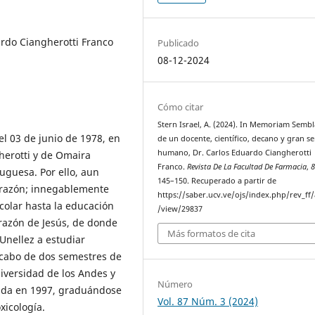
rdo Ciangherotti Franco
Publicado
08-12-2024
Cómo citar
Stern Israel, A. (2024). In Memoriam Semb
el 03 de junio de 1978, en
de un docente, científico, decano y gran se
humano, Dr. Carlos Eduardo Ciangherotti
herotti y de Omaira
Franco.
Revista De La Facultad De Farmacia
,
uguesa. Por ello, aun
145–150. Recuperado a partir de
orazón; innegablemente
https://saber.ucv.ve/ojs/index.php/rev_ff/a
colar hasta la educación
/view/29837
orazón de Jesús, de donde
Más formatos de cita
 Unellez a estudiar
 cabo de dos semestres de
niversidad de los Andes y
Número
rida en 1997, graduándose
Vol. 87 Núm. 3 (2024)
xicología.