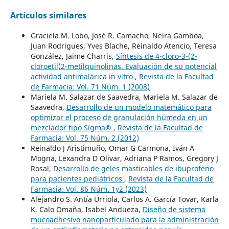
Artículos similares
Graciela M. Lobo, José R. Camacho, Neira Gamboa,
Juan Rodrigues, Yves Blache, Reinaldo Atencio, Teresa
González, Jaime Charris,
Síntesis de 4-cloro-3-(2-
cloroetil)2-metilquinolinas. Evaluación de su potencial
actividad antimalárica in vitro
,
Revista de la Facultad
de Farmacia: Vol. 71 Núm. 1 (2008)
Mariela M. Salazar de Saavedra, Mariela M. Salazar de
Saavedra,
Desarrollo de un modelo matemático para
optimizar el proceso de granulación húmeda en un
mezclador tipo Sigma®
,
Revista de la Facultad de
Farmacia: Vol. 75 Núm. 2 (2012)
Reinaldo J Aristimuño, Omar G Carmona, Iván A
Mogna, Lexandra D Olivar, Adriana P Ramos, Gregory J
Rosal,
Desarrollo de geles masticables de ibuprofeno
para pacientes pediátricos
,
Revista de la Facultad de
Farmacia: Vol. 86 Núm. 1y2 (2023)
Alejandro S. Antía Urriola, Carlos A. García Tovar, Karla
K. Calo Omaña, Isabel Andueza,
Diseño de sistema
mucoadhesivo nanoparticulado para la administración