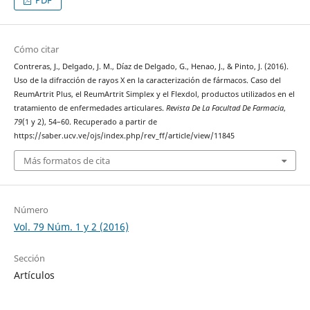
PDF
Cómo citar
Contreras, J., Delgado, J. M., Díaz de Delgado, G., Henao, J., & Pinto, J. (2016).
Uso de la difracción de rayos X en la caracterización de fármacos. Caso del
ReumArtrit Plus, el ReumArtrit Simplex y el Flexdol, productos utilizados en el
tratamiento de enfermedades articulares.
Revista De La Facultad De Farmacia
,
79
(1 y 2), 54–60. Recuperado a partir de
https://saber.ucv.ve/ojs/index.php/rev_ff/article/view/11845
Más formatos de cita
Número
Vol. 79 Núm. 1 y 2 (2016)
Sección
Artículos