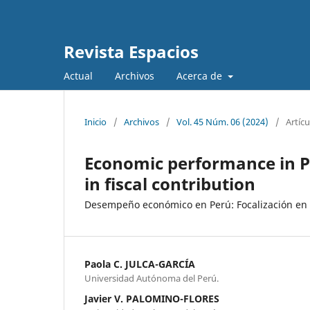
Revista Espacios
Actual
Archivos
Acerca de
Inicio
/
Archivos
/
Vol. 45 Núm. 06 (2024)
/
Artícu
Economic performance in P
in fiscal contribution
Desempeño económico en Perú: Focalización en l
Paola C. JULCA-GARCÍA
Universidad Autónoma del Perú.
Javier V. PALOMINO-FLORES