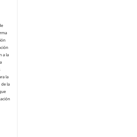
de
orma
ión
ación
 a la
a
s
ra la
 de la
 que
cación