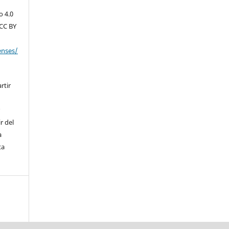
o 4.0
(CC BY
enses/
rtir
r
r del
a
ta