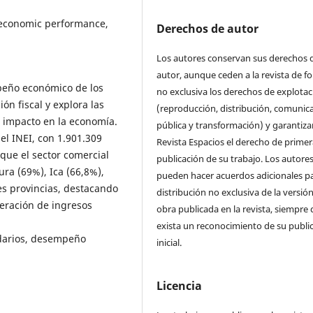
, economic performance,
Derechos de autor
Los autores conservan sus derechos 
autor, aunque ceden a la revista de f
peño económico de los
no exclusiva los derechos de explotac
n fiscal y explora las
(reproducción, distribución, comunic
u impacto en la economía.
pública y transformación) y garantizan
l INEI, con 1.901.309
Revista Espacios el derecho de primer
que el sector comercial
publicación de su trabajo. Los autore
ura (69%), Ica (66,8%),
pueden hacer acuerdos adicionales pa
les provincias, destacando
distribución no exclusiva de la versión
neración de ingresos
obra publicada en la revista, siempre
exista un reconocimiento de su publi
ndarios, desempeño
inicial.
Licencia