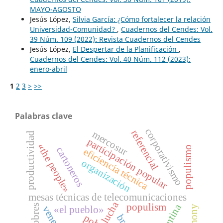
MAYO-AGOSTO
Jesús López,
Silvia García: ¿Cómo fortalecer la relación
Universidad-Comunidad?
,
Cuadernos del Cendes: Vol.
39 Núm. 109 (2022): Revista Cuadernos del Cendes
Jesús López,
El Despertar de la Planificación
,
Cuadernos del Cendes: Vol. 40 Núm. 112 (2023):
enero-abril
1
2
3
>
>>
Palabras clave
corporativismo
referencial
mercosur
productividad
participación popular
«the people»
populismo
cartoneros
eficiencia técnica
organización
mesas técnicas de telecomunicaciones
lucha
populism
argentina
pobres
«el pueblo»