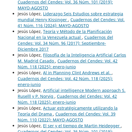
Cuadernos del Cendes: Vol. 36 Núm. 101 (2019):
MAYO-AGOSTO
Jesús López,
Liderazgo Seis Estudios sobre estrategia
mundial Henry Kissinger
,
Cuadernos del Cendes: Vol.
41 Núm. 116 (2024): MAYO-AGOSTO
Jesús López,
Teoría y Método de la Planificación
Nacional en la Venezuela actual
,
Cuadernos del
Cendes: Vol. 34 Núm. 96 (2017): Septiembre-
Diciembre 2017
Jesús López,
Filosofía de la Inteligencia Artificial Carlos
M. Madrid Casado
,
Cuadernos del Cendes: Vol. 42
Núm. 118 (2025): enero-junio
Jesús López,
Al in Planning Clint Andrews et al.
,
Cuadernos del Cendes: Vol. 42 Núm. 118 (2025):
enero-junio
Jesús López,
Artificial intelligence Modern approach S.
Ruselll y P. Norvig
,
Cuadernos del Cendes: Vol. 42
Núm. 118 (2025): enero-junio
Jesús López,
Actuar estratégicamente utilizando la
Teoría del Drama
,
Cuadernos del Cendes: Vol. 39
Núm. 110 (2022): MAYO-AGOSTO
Jesús López,
El ser y el tiempo de Martin Heidegger
,
Cuadernos del Cendes: Vol. 36 Núm. 101 (2019):