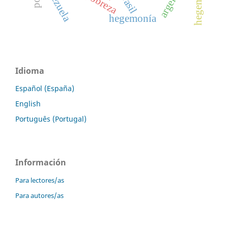
hegemony
venezuela
pobreza
brasil
hegemonía
Idioma
Español (España)
English
Português (Portugal)
Información
Para lectores/as
Para autores/as