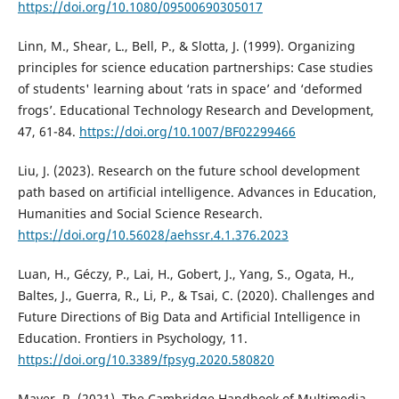
https://doi.org/10.1080/09500690305017
Linn, M., Shear, L., Bell, P., & Slotta, J. (1999). Organizing
principles for science education partnerships: Case studies
of students' learning about ‘rats in space’ and ‘deformed
frogs’. Educational Technology Research and Development,
47, 61-84.
https://doi.org/10.1007/BF02299466
Liu, J. (2023). Research on the future school development
path based on artificial intelligence. Advances in Education,
Humanities and Social Science Research.
https://doi.org/10.56028/aehssr.4.1.376.2023
Luan, H., Géczy, P., Lai, H., Gobert, J., Yang, S., Ogata, H.,
Baltes, J., Guerra, R., Li, P., & Tsai, C. (2020). Challenges and
Future Directions of Big Data and Artificial Intelligence in
Education. Frontiers in Psychology, 11.
https://doi.org/10.3389/fpsyg.2020.580820
Mayer, R. (2021). The Cambridge Handbook of Multimedia