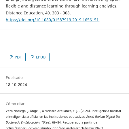
flexible and distance learning through learning analytics.
Distance Education, 40, 303 - 308.
https://doi.org/10.1080/01587919.2019.1656151
.
PDF
EPUB
Publicado
18-10-2024
Cómo citar
Vera Noriega, J. Ángel ., & Velasco Arellanes, F. J. . (2024). Inteligencia natural
e inteligencia artificial en las instituciones educativas.
Areté, Revista Digital Del
Doctorado En Educación
,
10
(ee), 69–84. Recuperado a partir de
https://saber.ucv.ve/ojs/index.php/rev_arete/article/view/29453