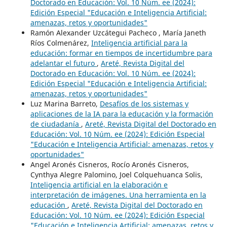
Doctorado en Educación: Vol. 10 Núm. ee (2024):
Edición Especial "Educación e Inteligencia Artificial:
amenazas, retos y oportunidades"
Ramón Alexander Uzcátegui Pacheco , María Janeth
Ríos Colmenárez,
Inteligencia artificial para la
educación: formar en tiempos de incertidumbre para
adelantar el futuro
,
Areté, Revista Digital del
Doctorado en Educación: Vol. 10 Núm. ee (2024):
Edición Especial "Educación e Inteligencia Artificial:
amenazas, retos y oportunidades"
Luz Marina Barreto,
Desafíos de los sistemas y
aplicaciones de la IA para la educación y la formación
de ciudadanía
,
Areté, Revista Digital del Doctorado en
Educación: Vol. 10 Núm. ee (2024): Edición Especial
"Educación e Inteligencia Artificial: amenazas, retos y
oportunidades"
Angel Aronés Cisneros, Rocío Aronés Cisneros,
Cynthya Alegre Palomino, Joel Colquehuanca Solis,
Inteligencia artificial en la elaboración e
interpretación de imágenes. Una herramienta en la
educación
,
Areté, Revista Digital del Doctorado en
Educación: Vol. 10 Núm. ee (2024): Edición Especial
"Educación e Inteligencia Artificial: amenazas, retos y