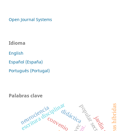
Open Journal Systems
Idioma
English
Español (España)
Português (Portugal)
Palabras clave
escritura disciplinar
popular sectors
tareas híbridas
neurociencia
didáctica
convenio
avec