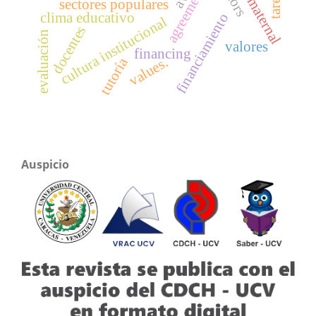
jardín maternal
agreement.
sectores populares
clima educativo
financiamiento
cultura institucional
docentes
evaluación
valores
financing
values.
tutoría
Auspicio