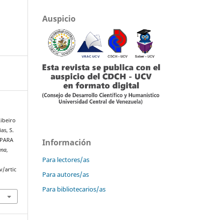
Auspicio
Ribeiro
as, S.
 PARA
Información
ana
,
Para lectores/as
v/artic
Para autores/as
Para bibliotecarios/as