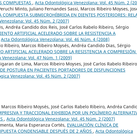
AS COMPUESTAS
,
Acta Odontológica Venezolana: Vol. 45 Núm. 2 (2
ruchi Minto, Juliano Fernandes Sassi, Marcos Ribeiro Moyses, Jos
A COMPUESTA SUBMICROHÍBRIDA EN DIENTES POSTERIORES: REL
Venezolana: Vol. 45 Núm. 2 (2007)
s, Andréa Candido dos Reis, José Carlos Rabelo Ribeiro, Sérgio
IENTO ARTIFICIAL ACELERADO SOBRE LA RESISTENCIA A
,
Acta Odontológica Venezolana: Vol. 46 Núm. 4 (2008)
lo Ribeiro, Marcos Ribeiro Moysés, Andréa Candido Dias, Sérgio
TO ARTIFICIAL ACELERADO SOBRE LA RESISTENCIA A COMPRESIÓN
 Venezolana: Vol. 47 Núm. 1 (2009)
Bigaran de Lima, Marcos Ribeiro Moyses, José Carlos Rabelo Ribeiro
DE POSTURA EN PACIENTES PORTADORES DE DISFUNCIONES
gica Venezolana: Vol. 45 Núm. 2 (2007)
a, Marcos Ribeiro Moysés, José Carlos Rabelo Ribeiro, Andréa Candi
MPRESIVA Y TRACCIONAL EXHIBIDA POR UN POLÍMERO ALTERNATI
OS
,
Acta Odontológica Venezolana: Vol. 45 Núm. 2 (2007)
imenta, Maria Esperanza Cortés,
EVALUACIÓN CLÍNICA DE
OMPUESTA CONDENSABLE DESPUÉS DE 2 AÑOS
,
Acta Odontológica