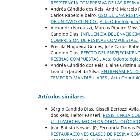
RESISTENCIA COMPRESIVA DE LAS RESIN
Andréa Cândido dos Reis, André Marcelo Pe
Carlos Rabelo Ribeiro,
USO DE UNA RESIN
DE UN CASO CLÍNICO
,
Acta Odontológica 
Alexandro Nicoluzzi, Marcos Ribeiro Moysé
Candido Dias,
INFLUENCIA DEL ENVEJECIM
COMPRESIÓN DE RESINAS COMPUESTAS.
Priscila Nogueira Gomes, José Carlos Rabe
Candido Dias,
EFECTO DEL ENVEJECIMIEN
RESINAS COMPUESTAS
,
Acta Odontológica
Andréa Cândido dos Reis, Elaine Cristina 
Leandro Jardel da Silva,
ENTRENAMIENTO 
TEMPORO-MANDIBULARES
,
Acta Odontoló
Artículos similares
Sérgio Candido Dias, Gisseli Bertozzi Ávil
dos Reis, Heitor Panzeri,
RESISTENCIA CO
UTILIZADO EN MODELOS ODONTOLÓGIC
João Batista Novaes JR, Fernanda Damas P
RESTAURACIONES CLASE I DE RESINA C