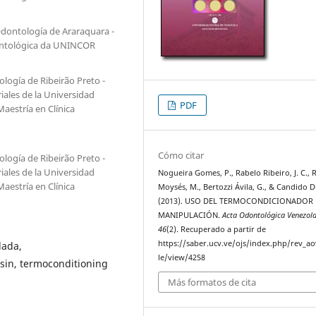
Odontología de Araraquara -
dontológica da UNINCOR
ología de Ribeirão Preto -
ales de la Universidad
PDF
aestría en Clínica
Cómo citar
ología de Ribeirão Preto -
ales de la Universidad
Nogueira Gomes, P., Rabelo Ribeiro, J. C., 
aestría en Clínica
Moysés, M., Bertozzi Ávila, G., & Candido Di
(2013). USO DEL TERMOCONDICIONADOR
MANIPULACIÓN.
Acta Odontológica Venezol
46
(2). Recuperado a partir de
https://saber.ucv.ve/ojs/index.php/rev_ao
lada,
le/view/4258
esin, termoconditioning
Más formatos de cita