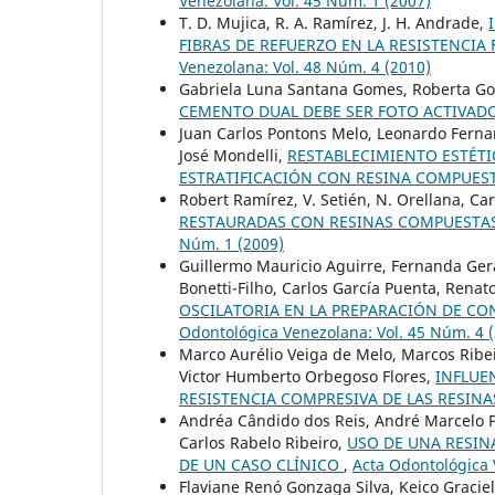
Venezolana: Vol. 45 Núm. 1 (2007)
T. D. Mujica, R. A. Ramírez, J. H. Andrade,
FIBRAS DE REFUERZO EN LA RESISTENCIA
Venezolana: Vol. 48 Núm. 4 (2010)
Gabriela Luna Santana Gomes, Roberta G
CEMENTO DUAL DEBE SER FOTO ACTIVAD
Juan Carlos Pontons Melo, Leonardo Fernan
José Mondelli,
RESTABLECIMIENTO ESTÉTI
ESTRATIFICACIÓN CON RESINA COMPUES
Robert Ramírez, V. Setién, N. Orellana, Ca
RESTAURADAS CON RESINAS COMPUESTA
Núm. 1 (2009)
Guillermo Mauricio Aguirre, Fernanda Gera
Bonetti-Filho, Carlos García Puenta, Rena
OSCILATORIA EN LA PREPARACIÓN DE 
Odontológica Venezolana: Vol. 45 Núm. 4 
Marco Aurélio Veiga de Melo, Marcos Ribei
Victor Humberto Orbegoso Flores,
INFLUE
RESISTENCIA COMPRESIVA DE LAS RESIN
Andréa Cândido dos Reis, André Marcelo Pe
Carlos Rabelo Ribeiro,
USO DE UNA RESIN
DE UN CASO CLÍNICO
,
Acta Odontológica 
Flaviane Renó Gonzaga Silva, Keico Graciel