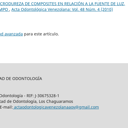
CRODUREZA DE COMPOSITES EN RELACIÓN A LA FUENTE DE LUZ,
EMPO
,
Acta Odontológica Venezolana: Vol. 48 Núm. 4 (2010)
tud avanzada
para este artículo.
LTAD DE ODONTOLOGÍA
Odontología - RIF: J-30675328-1
cultad de Odontología, Los Chaguaramos
E-mail:
actaodontologicavenezolanaaov@gmail.com