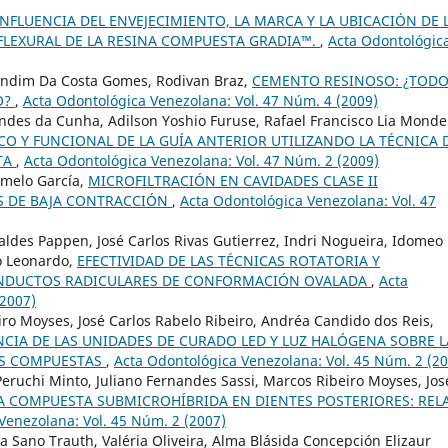
INFLUENCIA DEL ENVEJECIMIENTO, LA MARCA Y LA UBICACIÓN DE 
 FLEXURAL DE LA RESINA COMPUESTA GRADIA™.
,
Acta Odontológic
ondim Da Costa Gomes, Rodivan Braz,
CEMENTO RESINOSO: ¿TOD
O?
,
Acta Odontológica Venezolana: Vol. 47 Núm. 4 (2009)
des da Cunha, Adilson Yoshio Furuse, Rafael Francisco Lia Mondel
CO Y FUNCIONAL DE LA GUÍA ANTERIOR UTILIZANDO LA TÉCNICA 
TA
,
Acta Odontológica Venezolana: Vol. 47 Núm. 2 (2009)
rmelo García,
MICROFILTRACIÓN EN CAVIDADES CLASE II
S DE BAJA CONTRACCIÓN
,
Acta Odontológica Venezolana: Vol. 47
ldes Pappen, José Carlos Rivas Gutierrez, Indri Nogueira, Idomeo
to Leonardo,
EFECTIVIDAD DE LAS TÉCNICAS ROTATORIA Y
CONDUCTOS RADICULARES DE CONFORMACIÓN OVALADA
,
Acta
(2007)
ro Moyses, José Carlos Rabelo Ribeiro, Andréa Candido dos Reis,
NCIA DE LAS UNIDADES DE CURADO LED Y LUZ HALÓGENA SOBRE L
AS COMPUESTAS
,
Acta Odontológica Venezolana: Vol. 45 Núm. 2 (2
ruchi Minto, Juliano Fernandes Sassi, Marcos Ribeiro Moyses, Jos
A COMPUESTA SUBMICROHÍBRIDA EN DIENTES POSTERIORES: REL
Venezolana: Vol. 45 Núm. 2 (2007)
a Sano Trauth, Valéria Oliveira, Alma Blásida Concepción Elizaur