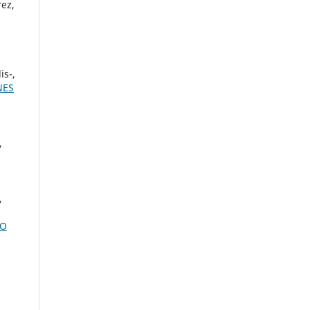
rez,
is-,
NES
,
,
DO