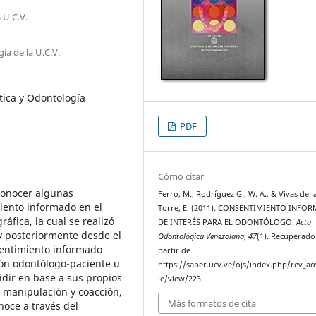
 U.C.V.
ía de la U.C.V.
tica y Odontología
PDF
Cómo citar
conocer algunas
Ferro, M., Rodríguez G., W. A., & Vivas de l
iento informado en el
Torre, E. (2011). CONSENTIMIENTO INFO
áfica, la cual se realizó
DE INTERÉS PARA EL ODONTÓLOGO.
Acta
 y posteriormente desde el
Odontológica Venezolana
,
47
(1). Recuperado
sentimiento informado
partir de
ón odontólogo-paciente u
https://saber.ucv.ve/ojs/index.php/rev_ao
dir en base a sus propios
le/view/223
e manipulación y coacción,
Más formatos de cita
noce a través del