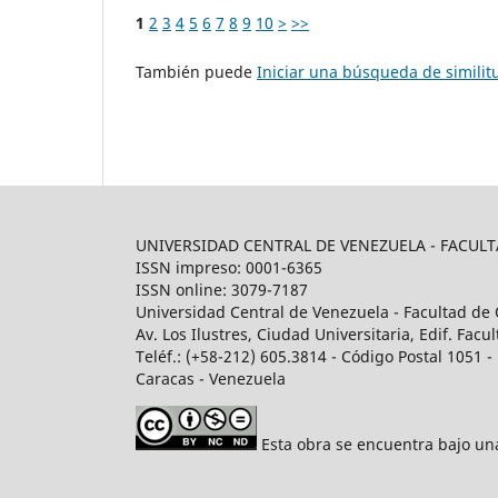
1
2
3
4
5
6
7
8
9
10
>
>>
También puede
Iniciar una búsqueda de simili
UNIVERSIDAD CENTRAL DE VENEZUELA - FACU
ISSN impreso: 0001-6365
ISSN online: 3079-7187
Universidad Central de Venezuela - Facultad de 
Av. Los Ilustres, Ciudad Universitaria, Edif. Fa
Teléf.: (+58-212) 605.3814 - Código Postal 1051 - 
Caracas - Venezuela
Esta obra se encuentra bajo u