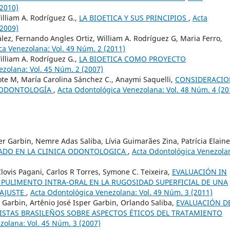
(2010)
illiam A. Rodríguez G.,
LA BIOETICA Y SUS PRINCIPIOS
,
Acta
(2009)
ez, Fernando Angles Ortiz, William A. Rodríguez G, Maria Ferro,
ca Venezolana: Vol. 49 Núm. 2 (2011)
illiam A. Rodríguez G.,
LA BIOETICA COMO PROYECTO
zolana: Vol. 45 Núm. 2 (2007)
pote M, María Carolina Sánchez C., Anaymi Saquelli,
CONSIDERACIO
N ODONTOLOGÍA
,
Acta Odontológica Venezolana: Vol. 48 Núm. 4 (20
er Garbin, Nemre Adas Saliba, Lívia Guimarães Zina, Patrícia Elaine
ADO EN LA CLINICA ODONTOLOGICA
,
Acta Odontológica Venezola
lovis Pagani, Carlos R Torres, Symone C. Teixeira,
EVALUACIÓN IN
E PULIMENTO INTRA-ORAL EN LA RUGOSIDAD SUPERFICIAL DE UNA
 AJUSTE
,
Acta Odontológica Venezolana: Vol. 49 Núm. 3 (2011)
a Garbin, Artênio José Isper Garbin, Orlando Saliba,
EVALUACIÓN D
STAS BRASILEÑOS SOBRE ASPECTOS ÉTICOS DEL TRATAMIENTO
zolana: Vol. 45 Núm. 3 (2007)