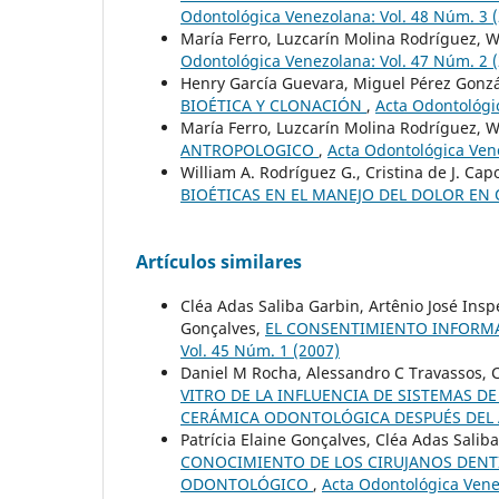
Odontológica Venezolana: Vol. 48 Núm. 3 
María Ferro, Luzcarín Molina Rodríguez, W
Odontológica Venezolana: Vol. 47 Núm. 2 
Henry García Guevara, Miguel Pérez Gonzál
BIOÉTICA Y CLONACIÓN
,
Acta Odontológi
María Ferro, Luzcarín Molina Rodríguez, W
ANTROPOLOGICO
,
Acta Odontológica Vene
William A. Rodríguez G., Cristina de J. Ca
BIOÉTICAS EN EL MANEJO DEL DOLOR E
Artículos similares
Cléa Adas Saliba Garbin, Artênio José Insp
Gonçalves,
EL CONSENTIMIENTO INFORM
Vol. 45 Núm. 1 (2007)
Daniel M Rocha, Alessandro C Travassos, C
VITRO DE LA INFLUENCIA DE SISTEMAS D
CERÁMICA ODONTOLÓGICA DESPUÉS DEL
Patrícia Elaine Gonçalves, Cléa Adas Salib
CONOCIMIENTO DE LOS CIRUJANOS DENTI
ODONTOLÓGICO
,
Acta Odontológica Vene