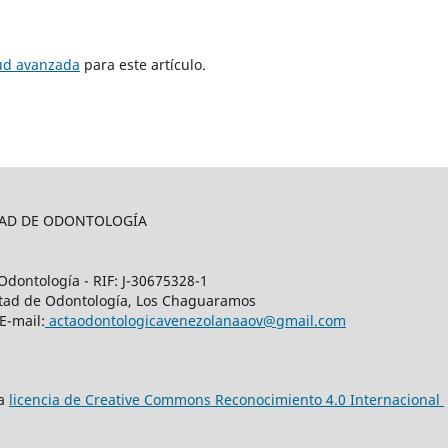
tud avanzada
para este artículo.
LTAD DE ODONTOLOGÍA
Odontología - RIF: J-30675328-1
cultad de Odontología, Los Chaguaramos
E-mail:
actaodontologicavenezolanaaov@gmail.com
na
licencia de Creative Commons Reconocimiento 4.0 Internacional