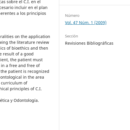
as sobre el C.I. en el
esario incluir en el plan
herentes a los principios
Número
Vol. 47 Núm. 1 (2009)
Sección
alities on the application
wing the literature review
Revisiones Bibliográficas
sics of bioethics and then
e result of a good
tient, the patient must
in a free and free of
 the patient is recognized
dontological in the area
e curriculum of
ical principles of C.I.
tica y Odontología.