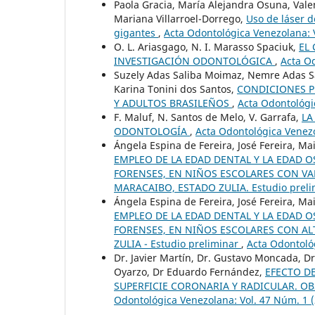
Paola Gracia, María Alejandra Osuna, Vale
Mariana Villarroel-Dorrego,
Uso de láser d
gigantes
,
Acta Odontológica Venezolana: 
O. L. Ariasgago, N. I. Marasso Spaciuk,
EL
INVESTIGACIÓN ODONTOLÓGICA
,
Acta Od
Suzely Adas Saliba Moimaz, Nemre Adas Sal
Karina Tonini dos Santos,
CONDICIONES P
Y ADULTOS BRASILEÑOS
,
Acta Odontológi
F. Maluf, N. Santos de Melo, V. Garrafa,
LA
ODONTOLOGÍA
,
Acta Odontológica Venezo
Ángela Espina de Fereira, José Fereira, M
EMPLEO DE LA EDAD DENTAL Y LA EDAD O
FORENSES, EN NIÑOS ESCOLARES CON VAL
MARACAIBO, ESTADO ZULIA. Estudio prel
Ángela Espina de Fereira, José Fereira, M
EMPLEO DE LA EDAD DENTAL Y LA EDAD O
FORENSES, EN NIÑOS ESCOLARES CON AL
ZULIA - Estudio preliminar
,
Acta Odontoló
Dr. Javier Martín, Dr. Gustavo Moncada, Dr
Oyarzo, Dr Eduardo Fernández,
EFECTO D
SUPERFICIE CORONARIA Y RADICULAR. O
Odontológica Venezolana: Vol. 47 Núm. 1 