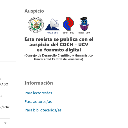
Auspicio
a
Información
RMADO
Para lectores/as
 a
Para autores/as
v/artic
Para bibliotecarios/as