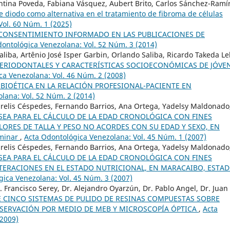
ntina Poveda, Fabiana Vásquez, Aubert Brito, Carlos Sánchez-Ramí
e diodo como alternativa en el tratamiento de fibroma de células
Vol. 60 Núm. 1 (2025)
 CONSENTIMIENTO INFORMADO EN LAS PUBLICACIONES DE
ontológica Venezolana: Vol. 52 Núm. 3 (2014)
iba, Artênio José Isper Garbin, Orlando Saliba, Ricardo Takeda Lel
ERIODONTALES Y CARACTERÍSTICAS SOCIOECONÓMICAS DE JÓVE
ca Venezolana: Vol. 46 Núm. 2 (2008)
 BIOÉTICA EN LA RELACIÓN PROFESIONAL-PACIENTE EN
lana: Vol. 52 Núm. 2 (2014)
airelis Céspedes, Fernando Barrios, Ana Ortega, Yadelsy Maldonado
SEA PARA EL CÁLCULO DE LA EDAD CRONOLÓGICA CON FINES
ORES DE TALLA Y PESO NO ACORDES CON SU EDAD Y SEXO, EN
iminar
,
Acta Odontológica Venezolana: Vol. 45 Núm. 1 (2007)
airelis Céspedes, Fernando Barrios, Ana Ortega, Yadelsy Maldonado
SEA PARA EL CÁLCULO DE LA EDAD CRONOLÓGICA CON FINES
TERACIONES EN EL ESTADO NUTRICIONAL, EN MARACAIBO, ESTA
gica Venezolana: Vol. 45 Núm. 3 (2007)
. Francisco Serey, Dr. Alejandro Oyarzún, Dr. Pablo Angel, Dr. Juan
E CINCO SISTEMAS DE PULIDO DE RESINAS COMPUESTAS SOBRE
BSERVACIÓN POR MEDIO DE MEB Y MICROSCOPÍA ÓPTICA
,
Acta
(2009)