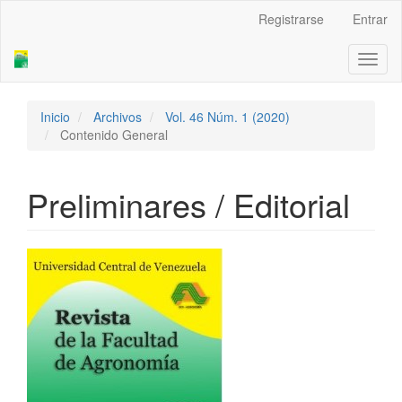
Navegación
Registrarse
Entrar
principal
Contenido
Toggl
principal
naviga
Barra
lateral
Inicio
Archivos
Vol. 46 Núm. 1 (2020)
Contenido General
Preliminares / Editorial
Barra
lateral
del
artículo