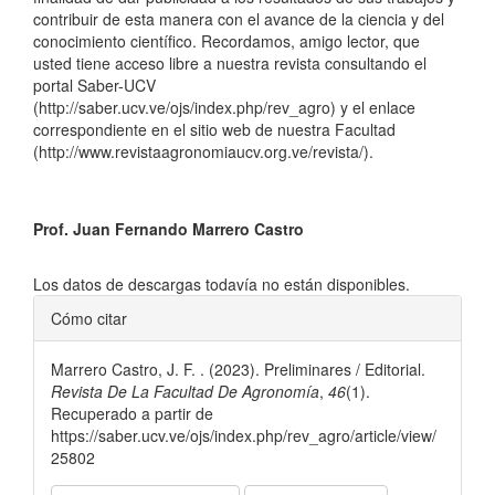
contribuir de esta manera con el avance de la ciencia y del
conocimiento científico. Recordamos, amigo lector, que
usted tiene acceso libre a nuestra revista consultando el
portal Saber-UCV
(http://saber.ucv.ve/ojs/index.php/rev_agro) y el enlace
correspondiente en el sitio web de nuestra Facultad
(http://www.revistaagronomiaucv.org.ve/revista/).
Prof. Juan Fernando Marrero Castro
Descargas
Los datos de descargas todavía no están disponibles.
Detalles
Cómo citar
del
Marrero Castro, J. F. . (2023). Preliminares / Editorial.
artículo
Revista De La Facultad De Agronomía
,
46
(1).
Recuperado a partir de
https://saber.ucv.ve/ojs/index.php/rev_agro/article/view/
25802