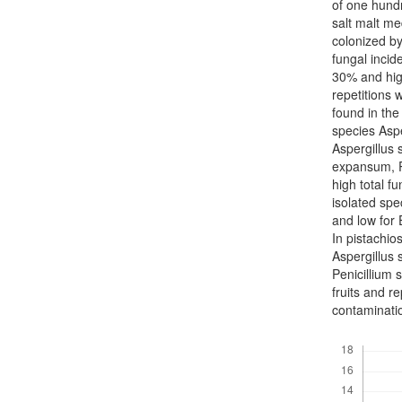
of one hund
salt malt m
colonized by
fungal inci
30% and hig
repetitions 
found in the
species Aspe
Aspergillus 
expansum, P
high total f
isolated spe
and low for 
In pistachios
Aspergillus 
Penicillium 
fruits and r
contaminati
Descargas