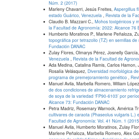
Núm. 2 (2017)
Marleny Chavarri, Jesús Freites,
Aspergillus 
estado Guárico, Venezuela
,
Revista de la Fa
Claudio B. Mazzani C.,
Mohos toxigénicos y m
la Facultad de Agronomía: 2022: Alcance 76 E
Humberto Moratinos P., Marlene Peñaloza, Zu
topográfica por tetrazolio (TZ) en semillas d
Fundación DANAC
Zulay Flores, Olmarys Pérez, Josnelly García
Venezuela
,
Revista de la Facultad de Agron
Ada Medina, Catalina Ramis, Carlos Hamon, 
Rosalía Velásquez,
Diversidad morfológica de
programa de premejoramiento genético
,
Revi
Manuel Avila, Marbella Romero, Wiliam López
de dos condiciones de almacenamiento refriger
de soya de la variedad ‘FP90-6103’ por perí
Alcance 73: Fundación DANAC
Petra Madriz, Rosemary Warnock, América Tru
cultivares de caraota (Phaseolus vulgaris L.
Facultad de Agronomía: Vol. 41 Núm. 1 (2015
Manuel Avila, Humberto Moratinos, Zulay Flo
Marlene Peñaloza, Marbella Romero, Alex Go