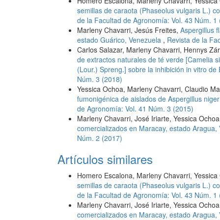
Homero Escalona, Marleny Chavarri, Yessic
semillas de caraota (Phaseolus vulgaris L.)
de la Facultad de Agronomía: Vol. 43 Núm. 1
Marleny Chavarri, Jesús Freites,
Aspergillus 
estado Guárico, Venezuela
,
Revista de la Fa
Carlos Salazar, Marleny Chavarri, Hennys Zá
de extractos naturales de té verde [Camelia s
(Lour.) Spreng.] sobre la inhibición in vitro de
Núm. 3 (2018)
Yessica Ochoa, Marleny Chavarri, Claudio M
fumonigénica de aislados de Aspergillus niger
de Agronomía: Vol. 41 Núm. 3 (2015)
Marleny Chavarri, José Iriarte, Yessica Ocho
comercializados en Maracay, estado Aragua,
Núm. 2 (2017)
Artículos similares
Homero Escalona, Marleny Chavarri, Yessic
semillas de caraota (Phaseolus vulgaris L.)
de la Facultad de Agronomía: Vol. 43 Núm. 1
Marleny Chavarri, José Iriarte, Yessica Ocho
comercializados en Maracay, estado Aragua,