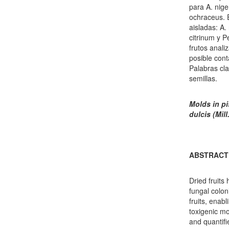
para A. nige
ochraceus. E
aisladas: A.
citrinum y P
frutos anali
posible con
Palabras cla
semillas.
Molds in pi
dulcis (Mil
ABSTRACT
Dried fruits
fungal colon
fruits, enab
toxigenic m
and quantifi