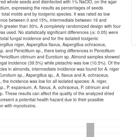
red whole seeds and disinfected with 1% NaClO, on the agar
edium, expressing the results as percentages of seeds
 total molds and by toxigenic species. It was rated as low
dence between 0 and 15%, intermediate between 16 and
h greater than 30%. A completely randomized design with four
was used. No statistically significant differences (α: 0.05) were
 total fungal incidence and for the isolated toxigenic
rgillus niger, Aspergillus flavus, Aspergillus ochraceus,
sp. and Penicillium sp., there being differences in Penicillium
enicillium citrinum and Eurotium sp. Almond samples showed
ungal incidence (39.5%) while pistachio was low (10.5%). Of the
cies in almonds, intermediate incidence was found for A. niger
Eurotium sp., Aspergillus sp., A. flavus and A. ochraceus.
, the incidence was low for all isolated species: A. niger,
sp., P. expansum, A. flavus, A. ochraceus, P. citrinum and
sp. These results can affect the quality of the analyzed dried
epresent a potential health hazard due to their possible
on with mycotoxins.