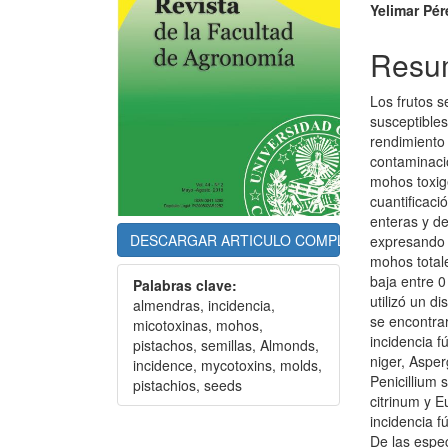
del
del
Yelimar Pér
artículo
artícu
Resu
Los frutos s
susceptibles
rendimiento 
contaminació
mohos toxig
cuantificaci
enteras y d
DESCARGAR ARTICULO COMPLETO
expresando 
mohos totale
baja entre 
Palabras clave:
utilizó un d
almendras, incidencia,
se encontrar
micotoxinas, mohos,
incidencia f
pistachos, semillas, Almonds,
niger, Asper
incidence, mycotoxins, molds,
Penicillium 
pistachios, seeds
citrinum y 
incidencia f
De las espe