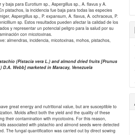
r y baja para Eurotium sp., Aspergillus sp., A. flavus y A.
n pistachos, la incidencia fue baja para todas las especies
 niger, Aspergillus sp., P. expansum, A. flavus, A. ochraceus, P.
enicillium sp. Estos resultados pueden afectar la calidad de los
zados y representar un potencial peligro para la salud por su
taminación con micotoxinas.
ve: almendras, incidencia, micotoxinas, mohos, pistachos,
stachio (Pistacia vera L.) and almond dried fruits [Prunus
l.) D.A. Webb] marketed in Maracay, Venezuela
 have great energy and nutritional value, but are susceptible to
ization. Molds affect both the yield and the quality of these
ling their contamination with mycotoxins. For this reason,
olds associated with pistachio and almond seeds were detected
ed. The fungal quantification was carried out by direct sowing