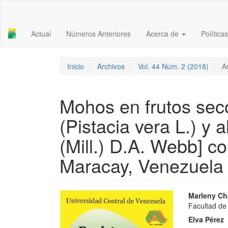
Navegación
principal
Contenido
Actual
Números Anteriores
Acerca de
Política
principal
Barra
lateral
Inicio
Archivos
Vol. 44 Núm. 2 (2018)
Ar
Mohos en frutos sec
(Pistacia vera L.) y 
(Mill.) D.A. Webb] c
Maracay, Venezuela
Barra
Conte
Marleny Ch
Facultad de
lateral
princi
Elva Pérez