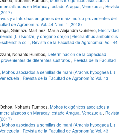
a Ochoa, Nohants Rumbos,
Mohos toxigénicos asociados a
 comercializados en Maracay, estado Aragua, Venezuela
,
Revista
 (2017)
flavus y aflatoxinas en granos de maíz molido provenientes del
cultad de Agronomía: Vol. 44 Núm. 1 (2018)
rraga, Shimazú Martínez, María Alejandra Quintero,
Efectividad
inensis (L.) Kuntze] y orégano orejón [Plectranthus amboinicus
 Escherichia coli
,
Revista de la Facultad de Agronomía: Vol. 44
azzani, Nohants Rumbos,
Determinación de la capacidad
 provenientes de diferentes sustratos
,
Revista de la Facultad
a,
Mohos asociados a semillas de maní (Arachis hypogaea L.)
 Venezuela
,
Revista de la Facultad de Agronomía: Vol. 43
a Ochoa, Nohants Rumbos,
Mohos toxigénicos asociados a
 comercializados en Maracay, estado Aragua, Venezuela
,
Revista
 (2017)
a,
Mohos asociados a semillas de maní (Arachis hypogaea L.)
 Venezuela
,
Revista de la Facultad de Agronomía: Vol. 43