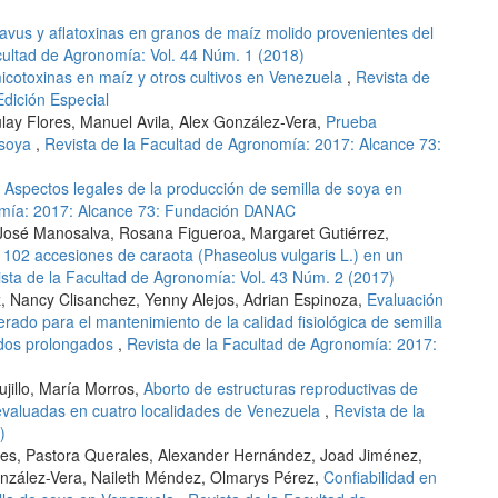
flavus y aflatoxinas en granos de maíz molido provenientes del
cultad de Agronomía: Vol. 44 Núm. 1 (2018)
icotoxinas en maíz y otros cultivos en Venezuela
,
Revista de
dición Especial
lay Flores, Manuel Avila, Alex González-Vera,
Prueba
e soya
,
Revista de la Facultad de Agronomía: 2017: Alcance 73:
,
Aspectos legales de la producción de semilla de soya en
omía: 2017: Alcance 73: Fundación DANAC
José Manosalva, Rosana Figueroa, Margaret Gutiérrez,
 102 accesiones de caraota (Phaseolus vulgaris L.) en un
sta de la Facultad de Agronomía: Vol. 43 Núm. 2 (2017)
, Nancy Clisanchez, Yenny Alejos, Adrian Espinoza,
Evaluación
ado para el mantenimiento de la calidad fisiológica de semilla
odos prolongados
,
Revista de la Facultad de Agronomía: 2017:
jillo, María Morros,
Aborto de estructuras reproductivas de
) evaluadas en cuatro localidades de Venezuela
,
Revista de la
)
res, Pastora Querales, Alexander Hernández, Joad Jiménez,
nzález-Vera, Naileth Méndez, Olmarys Pérez,
Confiabilidad en