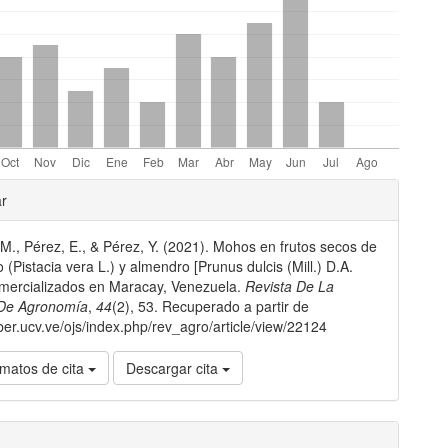
les
ar
 M., Pérez, E., & Pérez, Y. (2021). Mohos en frutos secos de
lo
 (Pistacia vera L.) y almendro [Prunus dulcis (Mill.) D.A.
mercializados en Maracay, Venezuela.
Revista De La
 De Agronomía
,
44
(2), 53. Recuperado a partir de
aber.ucv.ve/ojs/index.php/rev_agro/article/view/22124
matos de cita
Descargar cita