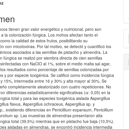
ez
lo
men
ecos tienen gran valor energético y nutricional, pero son
E
 a la colonización fúngica. Los mohos afectan tanto el
u
como la calidad de estos frutos, posibilitando su
n con micotoxinas. Por tal motivo, se detectó y cuantificó los
a
énicos asociados a las semillas de pistacho y almendra. La
ón fúngica se realizó por siembra directa de cien semillas
esinfectadas con NaClO al 1%, sobre el medio malta sal agar,
los resultados como porcentaje de semillas colonizadas por
s y por especie toxigénica. Se calificó como incidencia fúngica
0 y 15%, intermedia entre 16 y 30% y alta mayor al 30%. Se
iseño completamente aleatorizado con cuatro repeticiones. No
on diferencias estadísticamente significativas (α: 0,05) en la
úngica total y para las especies toxigénica aislada Aspergillus
gillus flavus, Aspergillus ochraceus, Aspergillus sp. y
sp., existiendo diferencias en Penicillium expansum, Penicillium
Eurotium sp. Las muestras de almendras presentaron alta
úngica total (39,5%) mientras que en pistacho fue baja (10,5%).
cies aisladas en almendras, se encontró incidencia intermedia