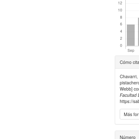
Detal
Cómo cit
del
Chavarri,
artícu
pistachero
Webb] co
Facultad
https://s
Más for
Número