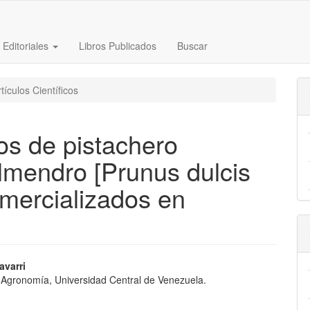
s Editoriales
Libros Publicados
Buscar
tículos Científicos
os de pistachero
almendro [Prunus dulcis
omercializados en
nido
avarri
 Agronomía, Universidad Central de Venezuela.
pal