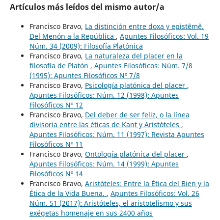
Artículos más leídos del mismo autor/a
Francisco Bravo,
La distinción entre doxa y epistêmê.
Del Menón a la República
,
Apuntes Filosóficos: Vol. 19
Núm. 34 (2009): Filosofía Platónica
Francisco Bravo,
La naturaleza del placer en la
filosofía de Platón
,
Apuntes Filosóficos: Núm. 7/8
(1995): Apuntes Filosóficos Nº 7/8
Francisco Bravo,
Psicología platónica del placer
,
Apuntes Filosóficos: Núm. 12 (1998): Apuntes
Filosóficos Nº 12
Francisco Bravo,
Del deber de ser feliz, o la línea
divisoria entre las éticas de Kant y Aristóteles
,
Apuntes Filosóficos: Núm. 11 (1997): Revista Apuntes
Filosóficos Nº 11
Francisco Bravo,
Ontología platónica del placer
,
Apuntes Filosóficos: Núm. 14 (1999): Apuntes
Filosóficos Nº 14
Francisco Bravo,
Aristóteles: Entre la Ética del Bien y la
Ética de la Vida Buena.
,
Apuntes Filosóficos: Vol. 26
Núm. 51 (2017): Aristóteles, el aristotelismo y sus
exégetas homenaje en sus 2400 años