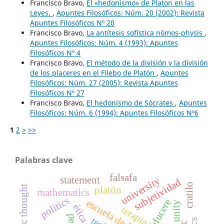
Francisco Bravo,
El «hedonismo» de Platon en las
Leyes.
,
Apuntes Filosóficos: Núm. 20 (2002): Revista
Apuntes Filosóficos Nº 20
Francisco Bravo,
La antítesis sofística nómos-physis
,
Apuntes Filosóficos: Núm. 4 (1993): Apuntes
Filosóficos Nº 4
Francisco Bravo,
El método de la división y la división
de los placeres en el Filebo de Platón
,
Apuntes
Filosóficos: Núm. 27 (2005): Revista Apuntes
Filosóficos Nº 27
Francisco Bravo,
El hedonismo de Sócrates
,
Apuntes
Filosóficos: Núm. 6 (1994): Apuntes Filosóficos Nº6
1
2
>
>>
Palabras clave
falsafa
statement
university
subjetividad
cratilo
islamic thought
platón
mathematics
politics
éducere
escuela de filosofía
unity
ética
terapia