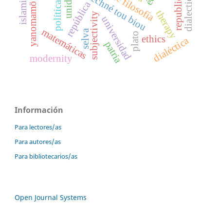
unidad
techné tou biou
dialectics
republic
república
política
yanomamö
therapy
subjectivity
universidad
matemáticas
selva
plato
ethics
dialéctica
patria
modernity
Información
Para lectores/as
Para autores/as
Para bibliotecarios/as
Open Journal Systems