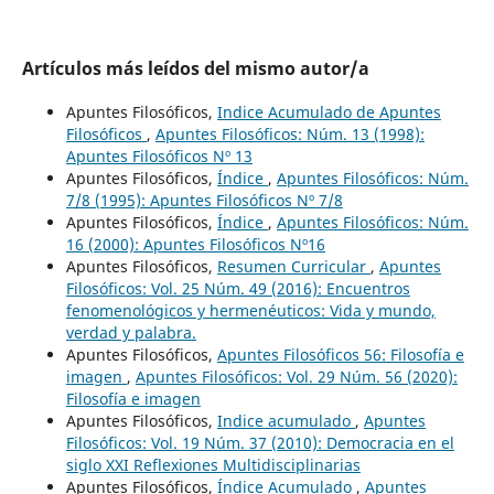
Artículos más leídos del mismo autor/a
Apuntes Filosóficos,
Indice Acumulado de Apuntes
Filosóficos
,
Apuntes Filosóficos: Núm. 13 (1998):
Apuntes Filosóficos Nº 13
Apuntes Filosóficos,
Índice
,
Apuntes Filosóficos: Núm.
7/8 (1995): Apuntes Filosóficos Nº 7/8
Apuntes Filosóficos,
Índice
,
Apuntes Filosóficos: Núm.
16 (2000): Apuntes Filosóficos Nº16
Apuntes Filosóficos,
Resumen Curricular
,
Apuntes
Filosóficos: Vol. 25 Núm. 49 (2016): Encuentros
fenomenológicos y hermenéuticos: Vida y mundo,
verdad y palabra.
Apuntes Filosóficos,
Apuntes Filosóficos 56: Filosofía e
imagen
,
Apuntes Filosóficos: Vol. 29 Núm. 56 (2020):
Filosofía e imagen
Apuntes Filosóficos,
Indice acumulado
,
Apuntes
Filosóficos: Vol. 19 Núm. 37 (2010): Democracia en el
siglo XXI Reflexiones Multidisciplinarias
Apuntes Filosóficos,
Índice Acumulado
,
Apuntes