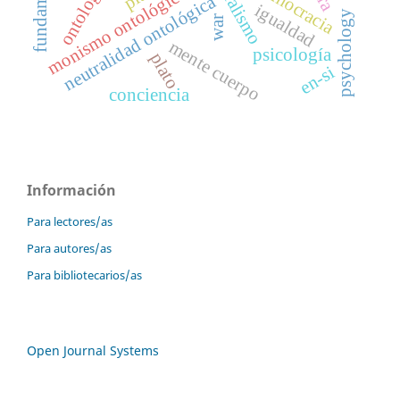
democracia
monismo ontológico
neutralidad ontológica
igualdad
psychology
war
mente cuerpo
psicología
plato
en-si
conciencia
Información
Para lectores/as
Para autores/as
Para bibliotecarios/as
Open Journal Systems