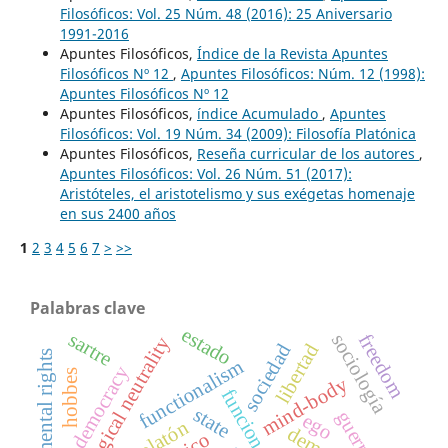
Filosóficos: Vol. 25 Núm. 48 (2016): 25 Aniversario
1991-2016
Apuntes Filosóficos,
Índice de la Revista Apuntes
Filosóficos Nº 12
,
Apuntes Filosóficos: Núm. 12 (1998):
Apuntes Filosóficos Nº 12
Apuntes Filosóficos,
índice Acumulado
,
Apuntes
Filosóficos: Vol. 19 Núm. 34 (2009): Filosofía Platónica
Apuntes Filosóficos,
Reseña curricular de los autores
,
Apuntes Filosóficos: Vol. 26 Núm. 51 (2017):
Aristóteles, el aristotelismo y sus exégetas homenaje
en sus 2400 años
1
2
3
4
5
6
7
>
>>
Palabras clave
estado
sartre
sociología
freedom
ontological neutrality
sociedad
libertad
fundamental rights
functionalism
democracy
hobbes
mind-body
funcionalismo
state
guerra
ego
platón