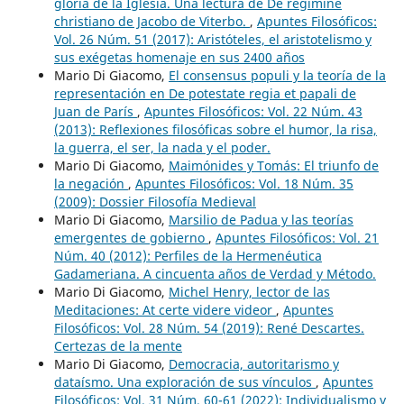
gloria de la Iglesia. Una lectura de De regimine
christiano de Jacobo de Viterbo.
,
Apuntes Filosóficos:
Vol. 26 Núm. 51 (2017): Aristóteles, el aristotelismo y
sus exégetas homenaje en sus 2400 años
Mario Di Giacomo,
El consensus populi y la teoría de la
representación en De potestate regia et papali de
Juan de París
,
Apuntes Filosóficos: Vol. 22 Núm. 43
(2013): Reflexiones filosóficas sobre el humor, la risa,
la guerra, el ser, la nada y el poder.
Mario Di Giacomo,
Maimónides y Tomás: El triunfo de
la negación
,
Apuntes Filosóficos: Vol. 18 Núm. 35
(2009): Dossier Filosofía Medieval
Mario Di Giacomo,
Marsilio de Padua y las teorías
emergentes de gobierno
,
Apuntes Filosóficos: Vol. 21
Núm. 40 (2012): Perfiles de la Hermenéutica
Gadameriana. A cincuenta años de Verdad y Método.
Mario Di Giacomo,
Michel Henry, lector de las
Meditaciones: At certe videre videor
,
Apuntes
Filosóficos: Vol. 28 Núm. 54 (2019): René Descartes.
Certezas de la mente
Mario Di Giacomo,
Democracia, autoritarismo y
dataísmo. Una exploración de sus vínculos
,
Apuntes
Filosóficos: Vol. 31 Núm. 60-61 (2022): Individualismo y