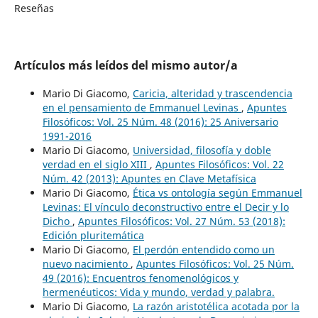
Reseñas
Artículos más leídos del mismo autor/a
Mario Di Giacomo,
Caricia, alteridad y trascendencia
en el pensamiento de Emmanuel Levinas
,
Apuntes
Filosóficos: Vol. 25 Núm. 48 (2016): 25 Aniversario
1991-2016
Mario Di Giacomo,
Universidad, filosofía y doble
verdad en el siglo XIII
,
Apuntes Filosóficos: Vol. 22
Núm. 42 (2013): Apuntes en Clave Metafísica
Mario Di Giacomo,
Ética vs ontología según Emmanuel
Levinas: El vínculo deconstructivo entre el Decir y lo
Dicho
,
Apuntes Filosóficos: Vol. 27 Núm. 53 (2018):
Edición pluritemática
Mario Di Giacomo,
El perdón entendido como un
nuevo nacimiento
,
Apuntes Filosóficos: Vol. 25 Núm.
49 (2016): Encuentros fenomenológicos y
hermenéuticos: Vida y mundo, verdad y palabra.
Mario Di Giacomo,
La razón aristotélica acotada por la