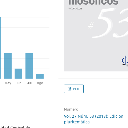
PDF
Número
Vol. 27 Núm. 53 (2018): Edición
pluritemática
sidad Central de