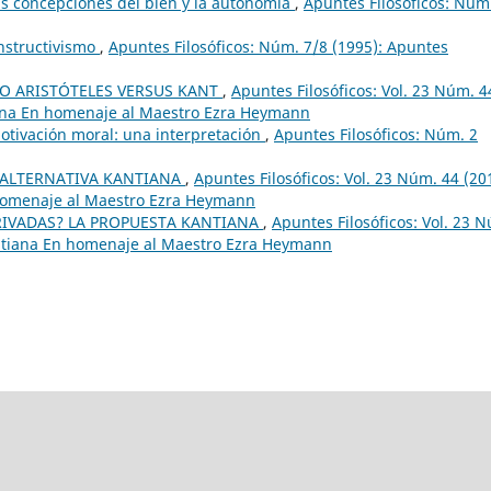
 sus concepciones del bien y la autonomía
,
Apuntes Filosóficos: Núm
onstructivismo
,
Apuntes Filosóficos: Núm. 7/8 (1995): Apuntes
O ARISTÓTELES VERSUS KANT
,
Apuntes Filosóficos: Vol. 23 Núm. 4
tiana En homenaje al Maestro Ezra Heymann
motivación moral: una interpretación
,
Apuntes Filosóficos: Núm. 2
 ALTERNATIVA KANTIANA
,
Apuntes Filosóficos: Vol. 23 Núm. 44 (20
 homenaje al Maestro Ezra Heymann
RIVADAS? LA PROPUESTA KANTIANA
,
Apuntes Filosóficos: Vol. 23 
kantiana En homenaje al Maestro Ezra Heymann