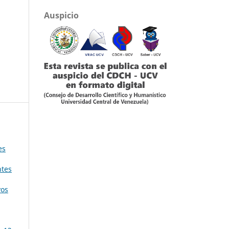
Auspicio
es
ntes
yos