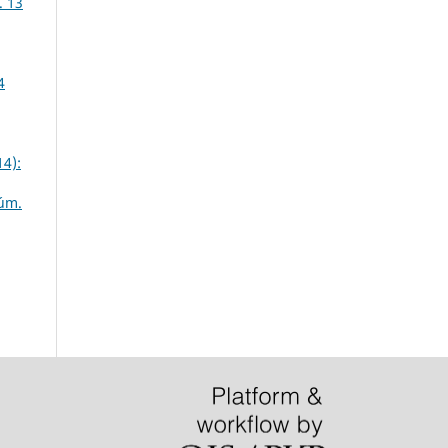
. 13
4
14):
Núm.