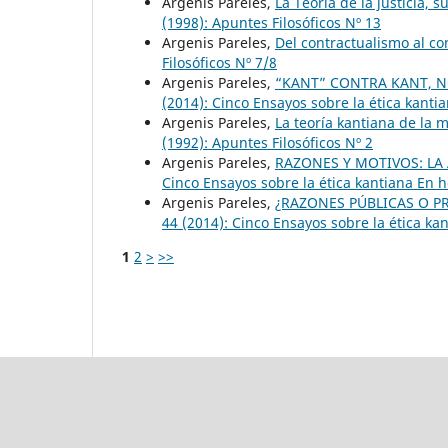
Argenis Pareles,
La Teoría de la justicia,
(1998): Apuntes Filosóficos Nº 13
Argenis Pareles,
Del contractualismo al c
Filosóficos Nº 7/8
Argenis Pareles,
“KANT” CONTRA KANT, N
(2014): Cinco Ensayos sobre la ética kan
Argenis Pareles,
La teoría kantiana de la 
(1992): Apuntes Filosóficos Nº 2
Argenis Pareles,
RAZONES Y MOTIVOS: LA
Cinco Ensayos sobre la ética kantiana En
Argenis Pareles,
¿RAZONES PÚBLICAS O P
44 (2014): Cinco Ensayos sobre la ética 
1
2
>
>>