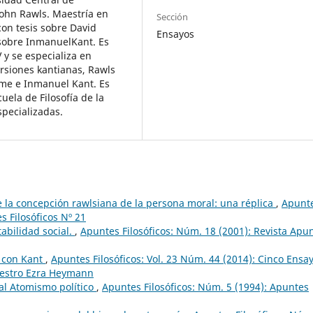
John Rawls. Maestría en
Sección
con tesis sobre David
Ensayos
 sobre InmanuelKant. Es
 y se especializa en
rsiones kantianas, Rawls
ume e Inmanuel Kant. Es
ela de Filosofía de la
specializadas.
de la concepción rawlsiana de la persona moral: una réplica
,
Apunt
s Filosóficos Nº 21
tabilidad social.
,
Apuntes Filosóficos: Núm. 18 (2001): Revista Apu
 con Kant
,
Apuntes Filosóficos: Vol. 23 Núm. 44 (2014): Cinco Ensa
aestro Ezra Heymann
a al Atomismo político
,
Apuntes Filosóficos: Núm. 5 (1994): Apuntes