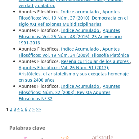
verdad y palabra.
Apuntes Filosóficos,
Indice acumulado
,
Apuntes
Filosóficos: Vol. 19 Núm. 37 (2010): Democracia en el
siglo XXI Reflexiones Multidisciplinarias
Apuntes Filosóficos,
Índice Acumulado
,
Apuntes
Filosóficos: Vol. 25 Núm. 48 (2016): 25 Aniversario
1991-2016
Apuntes Filosóficos,
índice Acumulado
,
Apuntes
Filosóficos: Vol. 19 Núm. 34 (2009): Filosofía Platónica
Apuntes Filosóficos,
Reseña curricular de los autores
,
Apuntes Filosóficos: Vol. 26 Núm. 51 (2017):
Aristóteles, el aristotelismo y sus exégetas homenaje
en sus 2400 años
Apuntes Filosóficos,
Índice Acumulado
,
Apuntes
Filosóficos: Núm. 32 (2008): Revista Apuntes
Filosóficos Nº 32
1
2
3
4
5
6
7
>
>>
Palabras clave
aristotle