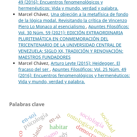
49 (2016): Encuentros fenomenológicos y
hermenéuticos: Vida y mundo, verdad y palabra.
Marcel Chávez,
Una objeción a la metafísica de fondo
de la lógica modal. Revisitando la crítica de Vincenzo
Piero Lo Monaco al esencialismo
,
Apuntes Filosóficos:
Vol. 30 Núm. 59 (2021): EDICIÓN EXTRAORDINARIA
PLURITEMÁTICA EN CONMEMORACIÓN DEL
TRICENTENARIO DE LA UNIVERSIDAD CENTRAL DE
VENEZUELA: SIGLO XX, TRADICIÓN Y RENOVACIÓN:
MAESTROS FUNDADORES
Marcel Chávez,
Arturo Leyte (2015): Heidegger. El
fracaso del ser
,
Apuntes Filosóficos: Vol. 25 Núm. 49
(2016): Encuentros fenomenológicos y hermenéuticos:
Vida y mundo, verdad y palabra.
Palabras clave
sociología
psicología
en-soi
sociedad
ontological neutrality
en-si
platón
democracia
habitar