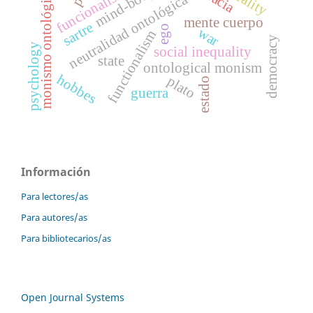
funcionalismo
mind-body
monismo ontológico
neutralidad ontológica
mente cuerpo
sartre
ego
war
functionalism
democracy
psychology
social inequality
state
ontological monism
hobbes
plato
estado
guerra
Información
Para lectores/as
Para autores/as
Para bibliotecarios/as
Open Journal Systems