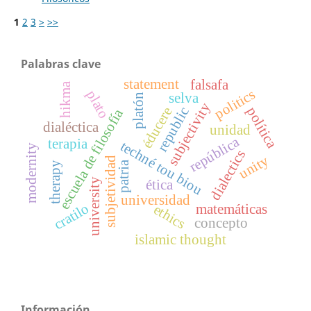
1
2
3
>
>>
Palabras clave
statement
falsafa
hikma
politics
plato
selva
platón
subjectivity
éducere
republic
política
escuela de filosofía
dialéctica
unidad
república
terapia
techné tou biou
modernity
dialectics
unity
subjetividad
patria
therapy
university
ética
universidad
cratilo
matemáticas
ethics
concepto
islamic thought
Información