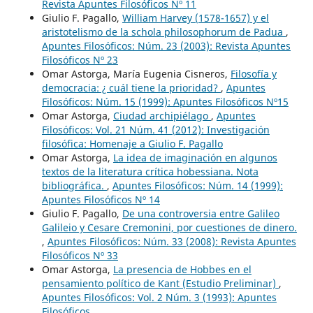
Revista Apuntes Filosóficos Nº 11
Giulio F. Pagallo,
William Harvey (1578-1657) y el
aristotelismo de la schola philosophorum de Padua
,
Apuntes Filosóficos: Núm. 23 (2003): Revista Apuntes
Filosóficos Nº 23
Omar Astorga, María Eugenia Cisneros,
Filosofía y
democracia: ¿ cuál tiene la prioridad?
,
Apuntes
Filosóficos: Núm. 15 (1999): Apuntes Filosóficos Nº15
Omar Astorga,
Ciudad archipiélago
,
Apuntes
Filosóficos: Vol. 21 Núm. 41 (2012): Investigación
filosófica: Homenaje a Giulio F. Pagallo
Omar Astorga,
La idea de imaginación en algunos
textos de la literatura crítica hobessiana. Nota
bibliográfica.
,
Apuntes Filosóficos: Núm. 14 (1999):
Apuntes Filosóficos Nº 14
Giulio F. Pagallo,
De una controversia entre Galileo
Galileio y Cesare Cremonini, por cuestiones de dinero.
,
Apuntes Filosóficos: Núm. 33 (2008): Revista Apuntes
Filosóficos Nº 33
Omar Astorga,
La presencia de Hobbes en el
pensamiento político de Kant (Estudio Preliminar)
,
Apuntes Filosóficos: Vol. 2 Núm. 3 (1993): Apuntes
Filosóficos