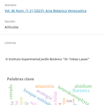
Número
Vol. 46 Núm. (1-2) (2023): Acta Botanica Venezuelica
Sección
Artículos
Licencia
© Instituto Experimental Jardín Botánico "Dr. Tobías Lasser"
Palabras clave
amazonía
alsidium
heterokontophyta
cerrado
bosque nublado
ecología
floristics
nacl