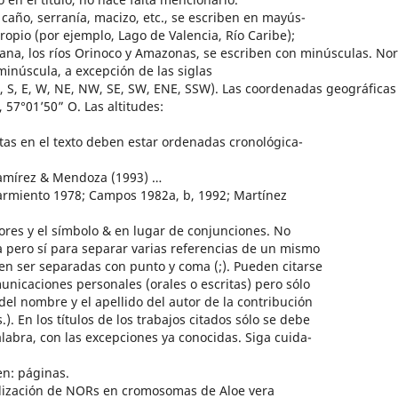
ño, serranía, macizo, etc., se escriben en mayús-
pio (por ejemplo, Lago de Valencia, Río Caribe);
ana, los ríos Orinoco y Amazonas, se escriben con minúsculas. Nor
minúscula, a excepción de las siglas
N, S, E, W, NE, NW, SE, SW, ENE, SSW). Las coordenadas geográficas
 57°01’50” O. Las altitudes:
tas en el texto deben estar ordenadas cronológica-
amírez & Mendoza (1993) …
miento 1978; Campos 1982a, b, 1992; Martínez
ores y el símbolo & en lugar de conjunciones. No
a pero sí para separar varias referencias de un mismo
ben ser separadas con punto y coma (;). Pueden citarse
unicaciones personales (orales o escritas) pero sólo
ial del nombre y el apellido del autor de la contribución
.). En los títulos de los trabajos citados sólo se debe
alabra, con las excepciones ya conocidas. Siga cuida-
n: páginas.
ocalización de NORs en cromosomas de Aloe vera