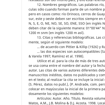
12. Nombres geográficos. Las palabras río, ca
culas sólo cuando forman parte de un nombre pro
pero en casos como: río Orinoco, cerros de Guay
sur, este y oeste deben ser escritos siempre en 
N, S, E, O, NE, NO, SE, SO, ENE, SSO (en inglés 
deben citar de la siguiente manera: 01°00’44” N,
1200 m snm (en inglés 1200 m asl).
13. Citas y referencias bibliográficas. Las ci
mente, según el siguiente modelo:
… de acuerdo con Pittier & Killip (1926) y R
… las dos especies son autocompatibles (Sar
& Varela 1997; Ramírez et al. 1998).
Utilice et al. para la cita de más de tres aut
se usa coma entre el nombre del autor y la fech
autor. Las citas de varios autores diferentes de
manuscritos inéditos, datos no publicados y com
en el texto; al realizar la cita se incluye la inic
(S. Pérez, datos no publ.), (P. Andrade, com. pers
colocar en mayúsculas la inicial de la primera p
dosamente los siguientes modelos:
Artículos: Autor. Año. Título. Revista volume
Matos, A.M., J.B. Molina & D.J. Acosta. 1998. L