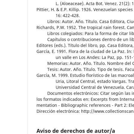
L. (Aloeaceae). Acta Bot. Venez. 21(2): 1
Pittier, H. & E.P. Killip. 1926. Venezuelan species
16: 422-428.
Libros: Autor. Año. Título. Casa Editora, Ciu
Richards, P.W. 1952. The tropical rain forest. C
Libros colegiados: Para la forma de citar libr
Capítulos o contribuciones dentro de un libro c
Editores (eds.). Título del libro, pp. Casa Editora
García, E. 1991. Flora de la ciudad de La Paz. In:
un valle en Los Andes: La Paz, pp. 151-180. 
Memorias: Autor. Año. Título. Nombre del Con
Tesis: Autor. Año. Título. Tipo de tesis. Facul
García, M. 1999. Estudio florístico de las macro
Uria, Litoral Central, estado Vargas. Trabaj
Universidad Central de Venezuela. Carac
Documentos electrónicos: Citar según las ind
los formatos indicados en: Excerpts from Intern
mentation - Bibliographic references - Part 2: E
Dirección electrónica: http://www.collectionsc
Aviso de derechos de autor/a