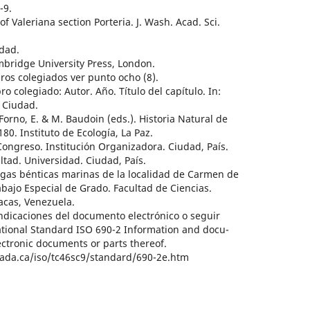
-9.
 of Valeriana section Porteria. J. Wash. Acad. Sci.
dad.
ambridge University Press, London.
os colegiados ver punto ocho (8).
olegiado: Autor. Año. Título del capítulo. In:
, Ciudad.
 Forno, E. & M. Baudoin (eds.). Historia Natural de
Instituto de Ecología, La Paz.
greso. Institución Organizadora. Ciudad, País.
tad. Universidad. Ciudad, País.
algas bénticas marinas de la localidad de Carmen de
o Especial de Grado. Facultad de Ciencias.
as, Venezuela.
icaciones del documento electrónico o seguir
ational Standard ISO 690-2 Information and docu-
lectronic documents or parts thereof.
anada.ca/iso/tc46sc9/standard/690-2e.htm