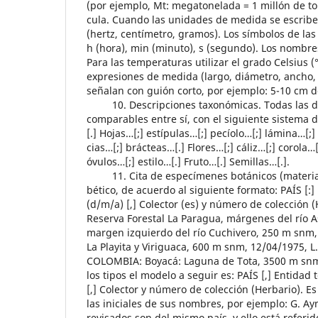
(por ejemplo, Mt: megatonelada = 1 millón de to
cula. Cuando las unidades de medida se escrib
(hertz, centímetro, gramos). Los símbolos de las
h (hora), min (minuto), s (segundo). Los nombre
Para las temperaturas utilizar el grado Celsius (
expresiones de medida (largo, diámetro, ancho, e
señalan con guión corto, por ejemplo: 5-10 cm d
10. Descripciones taxonómicas. Todas las des
comparables entre sí, con el siguiente sistema
[.] Hojas…[;] estípulas…[;] pecíolo…[;] lámina…[;
cias…[;] brácteas…[.] Flores…[;] cáliz…[;] corola
óvulos…[;] estilo…[.] Fruto…[.] Semillas…[.].
11. Cita de especímenes botánicos (material 
bético, de acuerdo al siguiente formato: PAÍS [:] E
(d/m/a) [,] Colector (es) y número de colección 
Reserva Forestal La Paragua, márgenes del río A
margen izquierdo del río Cuchivero, 250 m snm,
La Playita y Viriguaca, 600 m snm, 12/04/1975, 
COLOMBIA: Boyacá: Laguna de Tota, 3500 m snm,
los tipos el modelo a seguir es: PAÍS [,] Entidad te
[,] Colector y número de colección (Herbario). Es
las iniciales de sus nombres, por ejemplo: G. Ay
revisados son del mismo país, y ello está referid