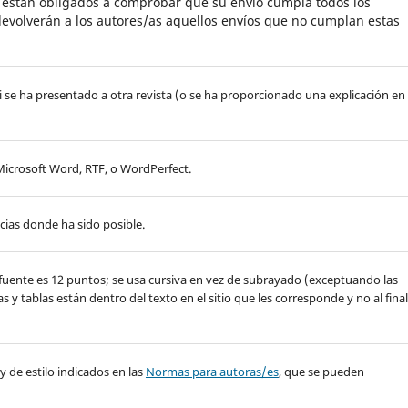
s están obligados a comprobar que su envío cumpla todos los
evolverán a los autores/as aquellos envíos que no cumplan estas
i se ha presentado a otra revista (o se ha proporcionado una explicación en
Microsoft Word, RTF, o WordPerfect.
cias donde ha sido posible.
e fuente es 12 puntos; se usa cursiva en vez de subrayado (exceptuando las
as y tablas están dentro del texto en el sitio que les corresponde y no al final
 y de estilo indicados en las
Normas para autoras/es
, que se pueden