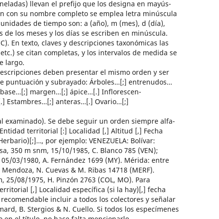
neladas) llevan el prefijo que los designa en mayús-
en con su nombre completo se emplea letra minúscula
 unidades de tiempo son: a (año), m (mes), d (día),
s de los meses y los días se escriben en minúscula.
°C). En texto, claves y descripciones taxonómicas las
tc.) se citan completas, y los intervalos de medida se
e largo.
cripciones deben presentar el mismo orden y ser
 de puntuación y subrayado: Árboles…[;] entrenudos…
] base…[;] margen…[;] ápice…[.] Inflorescen-
…[.] Estambres…[;] anteras…[.] Ovario…[;]
examinado). Se debe seguir un orden siempre alfa-
ntidad territorial [:] Localidad [,] Altitud [,] Fecha
(Herbario)[;]…, por ejemplo: VENEZUELA: Bolívar:
sa, 350 m snm, 15/10/1985, C. Blanco 785 (VEN);
 05/03/1980, A. Fernández 1699 (MY). Mérida: entre
L. Mendoza, N. Cuevas & M. Ribas 14718 (MERF).
 25/08/1975, H. Pinzón 2763 (COL, MO). Para
rritorial [,] Localidad específica (si la hay)[,] fecha
 recomendable incluir a todos los colectores y señalar
mard, B. Stergios & N. Cuello. Si todos los especímenes
o en el título, no hace falta mencionarlo.