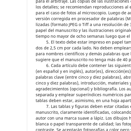
para el arbitraje. Las copias de las ilustracione
los detalles; se recomiendan reproducciones al 
para el caso de fotos al microscopio. Luego de a
versión corregida en procesador de palabras (M
lizadas (formato JPEG o Tiff a una resolución de
papel del manuscrito y las ilustraciones original
tiempo no mayor de ocho semanas luego que el au
5. El texto debe estar impreso en papel tamañ
dos de 2,5 cm por cada lado. No deben emplearse
para nombres científicos y demás palabras que 
sugiere que el manuscrito no tenga más de 40 pá
6. Cada artículo debe contener las siguientes 
(en español y en inglés), autor(es), dirección(e
palabras clave (entre cinco y diez palabras), ab
cinco y diez palabras), introducción, materiales 
agradecimientos (opcional) y bibliografía. Los a
separada y emplear superíndices numéricos para l
tablas deben estar, asimismo, en una hoja apart
7. Las tablas y figuras deben estar citadas e
manuscrito, claramente identificadas, colocando
autor con una marca suave a lápiz. Los dibujos 
blanca o papel transparente de calidad; las fotog
contraste. Se aceptarán fotografías a color pero