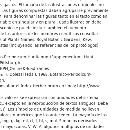
s gastos. El tamaño de las ilustraciones originales no
a. Las figuras compuestas deben agruparse previamente
ón. Para denominar las figuras tanto en el texto como en
riable en singular y en plural. Cada ilustración debe
roscopio se puede incluir también el aumento.
los autores de los nombres científicos consultar:
rs of Plants Names. Royal Botanic Gardens, Kew.
tas (incluyendo las referencias de los protólogos)
tanico-Periodicum-Huntianum/Supplementum. Hunt
ittsburgh.
b=BPH_Online&-loadframes
& H. Dolezal (eds.). 1968. Botanico-Periodicum-
gh.
nsultar el Index Herbariorum en línea: http://www.
valores se expresarán con unidades del sistema
c., excepto en la reproducción de textos antiguos. Debe
 (SI). Los símbolos de unidades de medida no llevan
valores numéricos que los anteceden. La mayoría de los
g, g, kg, ml, cl, l, hl, s, mol. Símbolos derivados
 mayúsculas: V, W, A; algunos múltiplos de unidades