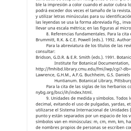
ble la impresión a color cuando el autor cubra lo
podrá exceder dos veces el tamaño de la revist
y utilizar letras minúsculas para su identificaci
las leyendas se usa la forma abreviada Fig., inva
llevar una escala métrica; en las figuras al mic
8. Referencias fundamentales. Para la cita de 
Brummitt, R.K. & C.E. Powell (eds.). 1992. Autho
Para la abreviatura de los títulos de las revis
consultar:
Bridson, G.D.R. & E.R. Smith (eds.). 1991. Bo
Institute for Botanical Documentation, P
http://fmhibd.library.cmu.edu/fmi/iwp/cgi?-d
Lawrence, G.H.M., A.F.G. Buchheim, G.S. Daniels 
Huntianum. Botanical Library, Pittsbur
Para la cita de las siglas de los herbarios co
nybg.org/bsci/ih/index.html.
9. Unidades de medida y símbolos. Todos los 
decimal, evitando el uso de pulgadas, yardas, et
utilizarse el Sistema Internacional de Unidades
punto y están separados por un espacio de los 
símbolos van en minúsculas: m, cm, mm, km, ha, m
de nombres propios de personas se escriben con