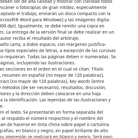
s deben ser de alta calidad y mostrar con claridad todos
escáner o fotocopias de gran nitidez, especialmente
ceptado el trabajo, enviarán un disco compacto con la
icrosoft® Word para Windows) y las imágenes digita-
 300 dpi). Igualmente, se debe remitir una copia en
es. La entrega de la versión final se debe realizar en un
tor reciba el resultado del arbitraje.
o carta, a doble espacio, con márgenes justifica-
 tipos especiales de letras, a excepción de las cursivas
lo requieran. Todas las páginas deben ir numeradas. Se
ginas, incluyendo las ilustraciones.
secciones en el orden en el cual se citan: Título
s), resumen en español (no mayor de 120 palabras),
stract (no mayor de 120 palabras), key words (entre
y métodos (de ser necesario), resultados, discusión,
utores y la dirección deben colocarse en una hoja
a identificación. Las leyendas de las ilustraciones y
e.
n el texto. Se presentarán en forma separada del
 al respaldo el número respectivo y el nombre del
han de hacerse en tinta china sobre papel o cartulina
rafías, en blanco y negro, en papel brillante de alto
 su impresión se realizará en blanco y negro. Será posi-