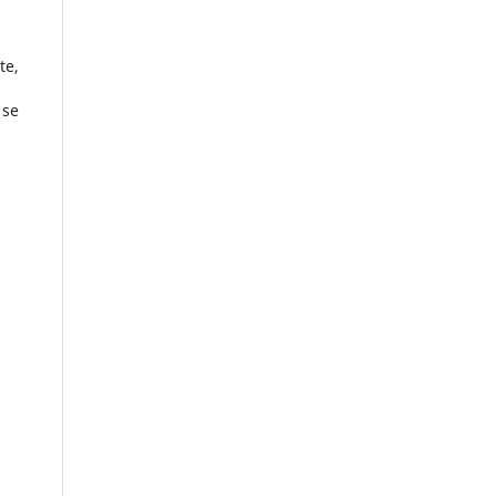
te,
 se