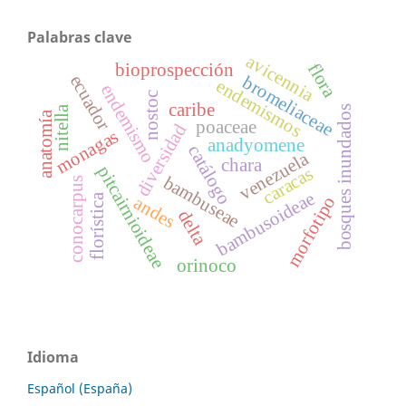
Palabras clave
avicennia
flora
bioprospección
ecuador
bromeliaceae
endemismos
endemismo
nostoc
caribe
nitella
bosques inundados
anatomía
poaceae
diversidad
monagas
anadyomene
catálogo
venezuela
chara
pitcairnioideae
caracas
bambuseae
conocarpus
bambusoideae
florística
morfotipo
andes
delta
orinoco
Idioma
Español (España)