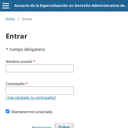
Anuario de la Especialización en Derecho Administrativo de la Universidad Central de Venezuela – AEDA
Inicio
/
Entrar
Entrar
* Campo obligatorio
Nombre usuario
*
Contraseña
*
¿Has olvidado tu contraseña?
Mantenerme conectado
Registrarse
Entrar