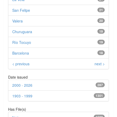
San Felipe
21
Valera
20
Churuguara
19
Río Tocuyo
19
Barcelona
18
< previous
next >
Date issued
2000 - 2026
287
1903 - 1999
1301
Has File(s)
1588