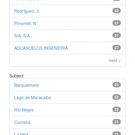
Rodríguez, J.
32
Pimentel, N.
31
S/A, S/A
31
AGUASUELOS INGENIERIA
27
next >
Subject
Barquisimeto
23
Lago de Maracaibo
23
Río Negro
22
Cumaná
21
La Vela
21