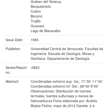
Graben del Yaracuy
Barquisimeto
Cubiro
Boconó
Trujillo
Guanare
Lago de Maracaibo
Issue Date:
1983
Publisher:
Universidad Central de Venezuela. Facultad de
Ingeniería. Escuela de Geología, Minas y
Geofísica. Departamento de Geología
Series/Report
;0863
no.:
Abstract:
Coordenadas extremo sup. Izq.: 71°30´;11°30´
Coordenadas extremo inf. Der.: 68°30´9°00´
Observaciones: Distribución de fuentes
termales, fuentes sulfurosas y menes de
hidrocarburos Ficha elaborada por: Andrés
Mujica Fecha: mayo de 2012 Gaveta: 2-4