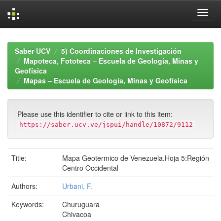
Skip
navigation
Saber UCV
5) Coordinaciones de Investigación
Mapoteca, Fototeca – Escuela de Geología, Minas y
Geofísica
Mapas – Escuela de Geología, Minas y Geofísica
Please use this identifier to cite or link to this item:
https://saber.ucv.ve/jspui/handle/10872/9112
Title:
Mapa Geotermico de Venezuela.Hoja 5:Región
Centro Occidental
Authors:
Urbani, F.
Keywords:
Churuguara
Chivacoa