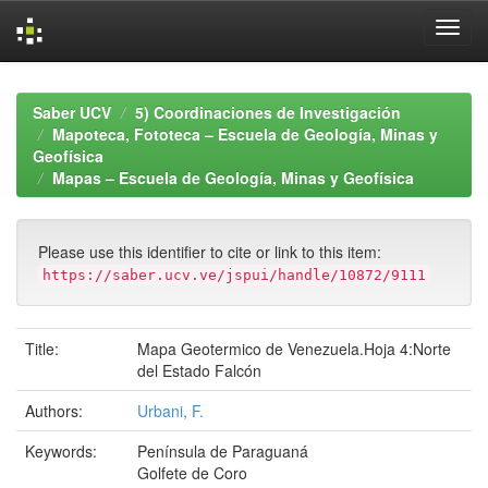
Skip
navigation
Saber UCV
5) Coordinaciones de Investigación
Mapoteca, Fototeca – Escuela de Geología, Minas y
Geofísica
Mapas – Escuela de Geología, Minas y Geofísica
Please use this identifier to cite or link to this item:
https://saber.ucv.ve/jspui/handle/10872/9111
Title:
Mapa Geotermico de Venezuela.Hoja 4:Norte
del Estado Falcón
Authors:
Urbani, F.
Keywords:
Península de Paraguaná
Golfete de Coro