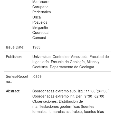
Manicuare
Carupano
Pedernales
Urica
Pozuelos
Bergantin
Querecual
Cumaná
Issue Date:
1983
Publisher:
Universidad Central de Venezuela. Facultad de
Ingeniería. Escuela de Geología, Minas y
Geofísica. Departamento de Geología
Series/Report
;0859
no.:
Abstract:
Coordenadas extremo sup. Izq.: 11°00´;64°30´
Coordenadas extremo inf. Der.: 9°30´;62°00´
Observaciones: Distribución de
manifestaciones geotérmicas (fuentes
termales, fumarolas azufrales), fuentes frias