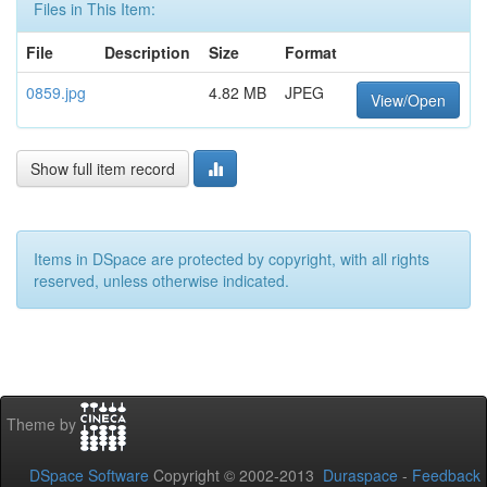
Files in This Item:
File
Description
Size
Format
0859.jpg
4.82 MB
JPEG
View/Open
Show full item record
Items in DSpace are protected by copyright, with all rights
reserved, unless otherwise indicated.
Theme by
DSpace Software
Copyright © 2002-2013
Duraspace
-
Feedback