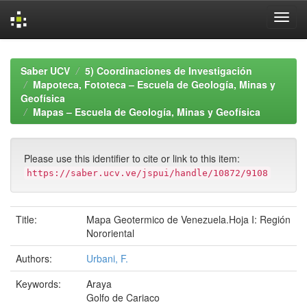
Skip
navigation
Saber UCV
5) Coordinaciones de Investigación
Mapoteca, Fototeca – Escuela de Geología, Minas y
Geofísica
Mapas – Escuela de Geología, Minas y Geofísica
Please use this identifier to cite or link to this item:
https://saber.ucv.ve/jspui/handle/10872/9108
Title:
Mapa Geotermico de Venezuela.Hoja I: Región
Nororiental
Authors:
Urbani, F.
Keywords:
Araya
Golfo de Cariaco