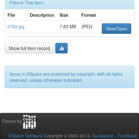
Files in This Item:
File
Description
Size
Format
0762.jpg
7.83 MB
JPEG
View/Open
Show full item record
Items in DSpace are protected by copyright, with all rights
reserved, unless otherwise indicated.
Theme by
DSpace Software
Copyright © 2002-2013
Duraspace
-
Feedback