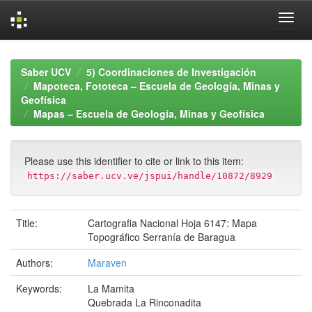
Skip
navigation
Saber UCV
5) Coordinaciones de Investigación
Mapoteca, Fototeca – Escuela de Geología, Minas y
Geofísica
Mapas – Escuela de Geología, Minas y Geofísica
Please use this identifier to cite or link to this item:
https://saber.ucv.ve/jspui/handle/10872/8929
Title:
Cartografia Nacional Hoja 6147: Mapa
Topográfico Serranía de Baragua
Authors:
Maraven
Keywords:
La Mamita
Quebrada La Rinconadita