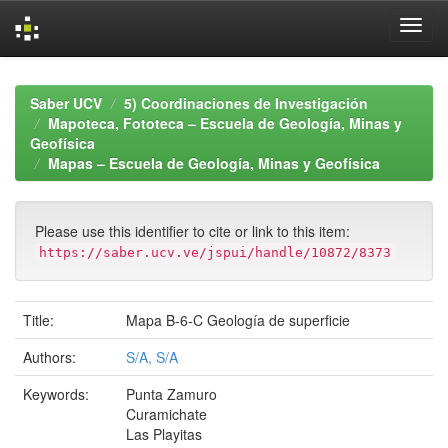
Skip
navigation
Saber UCV
5) Coordinaciones de Investigación
Mapoteca, Fototeca – Escuela de Geología, Minas y
Geofísica
Mapas – Escuela de Geología, Minas y Geofísica
Please use this identifier to cite or link to this item:
https://saber.ucv.ve/jspui/handle/10872/8373
Title:
Mapa B-6-C Geología de superficie
Authors:
S/A, S/A
Keywords:
Punta Zamuro
Curamichate
Las Playitas