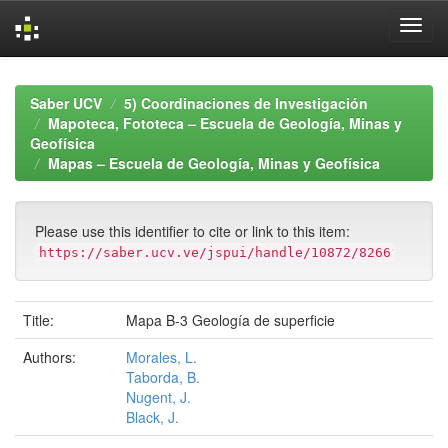
Skip
navigation
Saber UCV
5) Coordinaciones de Investigación
Mapoteca, Fototeca – Escuela de Geología, Minas y
Geofísica
Mapas – Escuela de Geología, Minas y Geofísica
Please use this identifier to cite or link to this item:
https://saber.ucv.ve/jspui/handle/10872/8266
Title:
Mapa B-3 Geología de superficie
Authors:
Morales, L.
Taborda, B.
Nugent, J.
Black, J.