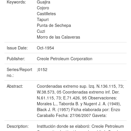
Keywords:
Guajira
Cojoro
Castilletes
Tapuri
Punta de Sechepa
Cuzi
Morro de las Calaveras
Issue Date:
Oct-1954
Publisher:
Creole Petroleum Corporation
Series/Report
;0152
no.:
Abstract:
Coordenadas extremo sup. Izq. N.136.115, 73;
W.38.573, 05 Coordenadas extremo inf. Der.
N.61.115, 73; E.71.426, 95 Observaciones:
Morales L., Taborda B. y Nugent J. A. (1949),
Black J. R. (1957) Ficha elaborada por: Enzo
Caraballo Fecha: 27/06/2007 Gaveta:
Description:
Institución donde se elaboró: Creole Petroleum