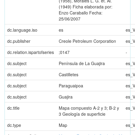
(1958), Morales L. G. et. Al.
(1949) Ficha elaborada por:
Enzo Caraballo Fecha:
25/06/2007
dc.language.iso
es
es_
dc.publisher
Creole Petroleum Corporation
es_
dc.relation.ispartofseries
;0147
-
dc.subject
Península de La Guajira
es_
dc.subject
Castilletes
es_
dc.subject
Paraguaipoa
es_
dc.subject
Guajira
es_
dc.title
Mapa compuesto A-2 y 3; B-2 y
es_
3 Geología de superficie
dc.type
Map
es_