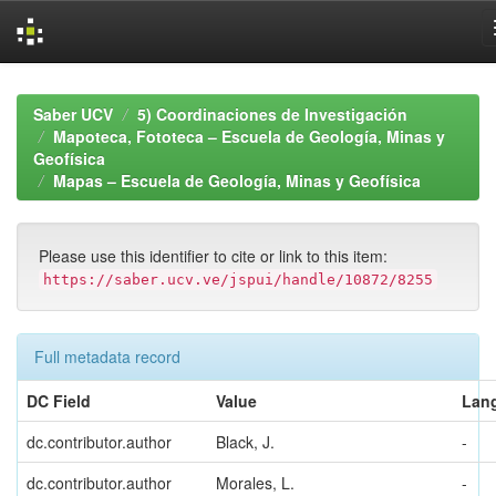
Skip
navigation
Saber UCV
5) Coordinaciones de Investigación
Mapoteca, Fototeca – Escuela de Geología, Minas y
Geofísica
Mapas – Escuela de Geología, Minas y Geofísica
Please use this identifier to cite or link to this item:
https://saber.ucv.ve/jspui/handle/10872/8255
Full metadata record
DC Field
Value
Lan
dc.contributor.author
Black, J.
-
dc.contributor.author
Morales, L.
-