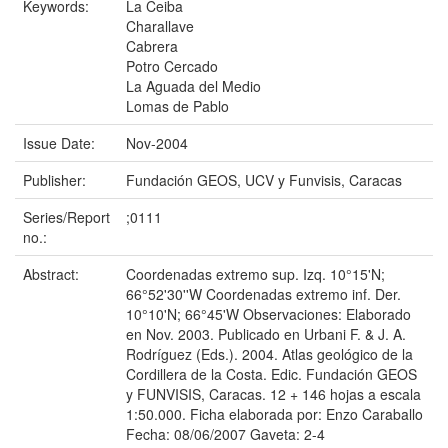
Keywords:
La Ceiba
Charallave
Cabrera
Potro Cercado
La Aguada del Medio
Lomas de Pablo
Issue Date:
Nov-2004
Publisher:
Fundación GEOS, UCV y Funvisis, Caracas
Series/Report
;0111
no.:
Abstract:
Coordenadas extremo sup. Izq. 10°15'N;
66°52'30''W Coordenadas extremo inf. Der.
10°10'N; 66°45'W Observaciones: Elaborado
en Nov. 2003. Publicado en Urbani F. & J. A.
Rodríguez (Eds.). 2004. Atlas geológico de la
Cordillera de la Costa. Edic. Fundación GEOS
y FUNVISIS, Caracas. 12 + 146 hojas a escala
1:50.000. Ficha elaborada por: Enzo Caraballo
Fecha: 08/06/2007 Gaveta: 2-4