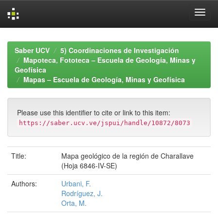
Skip
navigation
Saber UCV
5) Coordinaciones de Investigación
Mapoteca, Fototeca – Escuela de Geología, Minas y
Geofísica
Mapas – Escuela de Geología, Minas y Geofísica
Please use this identifier to cite or link to this item:
https://saber.ucv.ve/jspui/handle/10872/8073
Title:
Mapa geológico de la región de Charallave
(Hoja 6846-IV-SE)
Authors:
Urbani, F.
Rodríguez, J.
Orta, M.